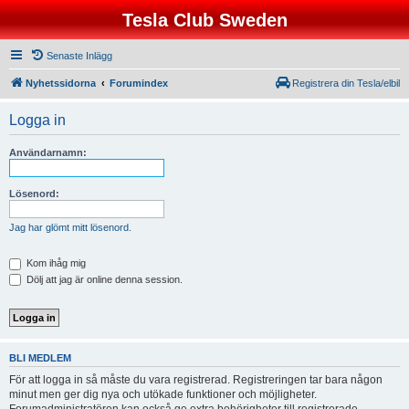
Tesla Club Sweden
Senaste Inlägg
Nyhetssidorna
Forumindex
Registrera din Tesla/elbil
Logga in
Användarnamn:
Lösenord:
Jag har glömt mitt lösenord.
Kom ihåg mig
Dölj att jag är online denna session.
BLI MEDLEM
För att logga in så måste du vara registrerad. Registreringen tar bara någon
minut men ger dig nya och utökade funktioner och möjligheter.
Forumadministratören kan också ge extra behörigheter till registrerade