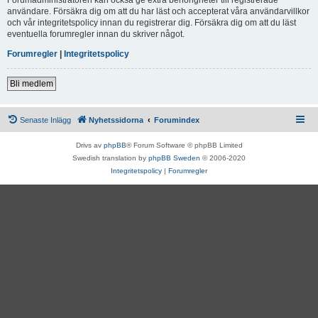
användare. Försäkra dig om att du har läst och accepterat våra användarvillkor
och vår integritetspolicy innan du registrerar dig. Försäkra dig om att du läst
eventuella forumregler innan du skriver något.
Forumregler
|
Integritetspolicy
Bli medlem
Senaste Inlägg
Nyhetssidorna
Forumindex
Drivs av
phpBB
® Forum Software © phpBB Limited
Swedish translation by
phpBB Sweden
© 2006-2020
Integritetspolicy
|
Forumregler