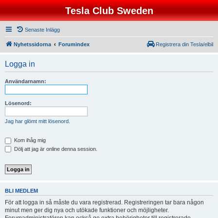
Tesla Club Sweden
Senaste Inlägg
Nyhetssidorna
Forumindex
Registrera din Tesla/elbil
Logga in
Användarnamn:
Lösenord:
Jag har glömt mitt lösenord.
Kom ihåg mig
Dölj att jag är online denna session.
BLI MEDLEM
För att logga in så måste du vara registrerad. Registreringen tar bara någon
minut men ger dig nya och utökade funktioner och möjligheter.
Forumadministratören kan också ge extra behörigheter till registrerade