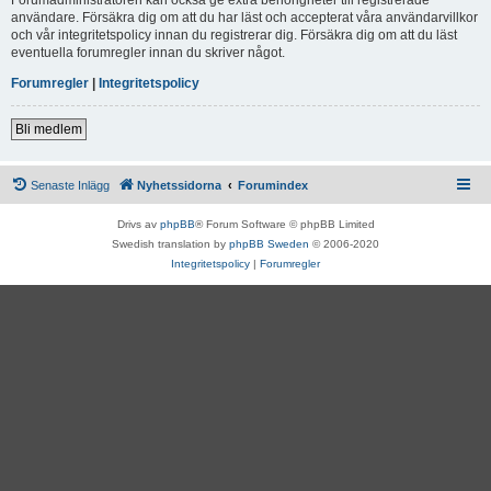
användare. Försäkra dig om att du har läst och accepterat våra användarvillkor
och vår integritetspolicy innan du registrerar dig. Försäkra dig om att du läst
eventuella forumregler innan du skriver något.
Forumregler
|
Integritetspolicy
Bli medlem
Senaste Inlägg
Nyhetssidorna
Forumindex
Drivs av
phpBB
® Forum Software © phpBB Limited
Swedish translation by
phpBB Sweden
© 2006-2020
Integritetspolicy
|
Forumregler