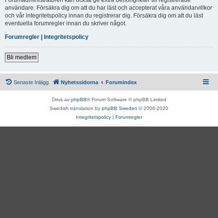
användare. Försäkra dig om att du har läst och accepterat våra användarvillkor
och vår integritetspolicy innan du registrerar dig. Försäkra dig om att du läst
eventuella forumregler innan du skriver något.
Forumregler
|
Integritetspolicy
Bli medlem
Senaste Inlägg
Nyhetssidorna
Forumindex
Drivs av
phpBB
® Forum Software © phpBB Limited
Swedish translation by
phpBB Sweden
© 2006-2020
Integritetspolicy
|
Forumregler