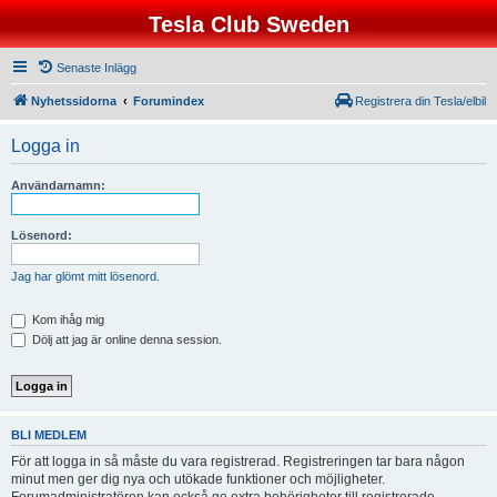
Tesla Club Sweden
Senaste Inlägg
Nyhetssidorna
Forumindex
Registrera din Tesla/elbil
Logga in
Användarnamn:
Lösenord:
Jag har glömt mitt lösenord.
Kom ihåg mig
Dölj att jag är online denna session.
BLI MEDLEM
För att logga in så måste du vara registrerad. Registreringen tar bara någon
minut men ger dig nya och utökade funktioner och möjligheter.
Forumadministratören kan också ge extra behörigheter till registrerade