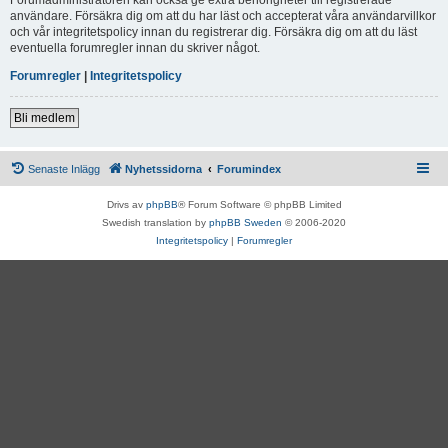
användare. Försäkra dig om att du har läst och accepterat våra användarvillkor
och vår integritetspolicy innan du registrerar dig. Försäkra dig om att du läst
eventuella forumregler innan du skriver något.
Forumregler
|
Integritetspolicy
Bli medlem
Senaste Inlägg
Nyhetssidorna
Forumindex
Drivs av
phpBB
® Forum Software © phpBB Limited
Swedish translation by
phpBB Sweden
© 2006-2020
Integritetspolicy
|
Forumregler