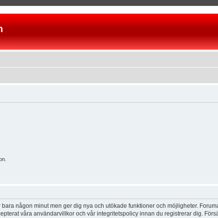
n
on.
tar bara någon minut men ger dig nya och utökade funktioner och möjligheter. Foruma
pterat våra användarvillkor och vår integritetspolicy innan du registrerar dig. Förs