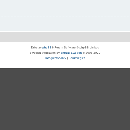
Drivs av
phpBB
® Forum Software © phpBB Limited
Swedish translation by
phpBB Sweden
© 2006-2020
Integritetspolicy
|
Forumregler