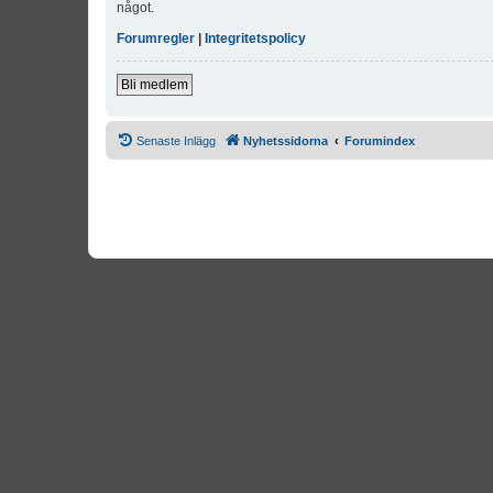
något.
Forumregler
|
Integritetspolicy
Bli medlem
Senaste Inlägg
Nyhetssidorna
Forumindex