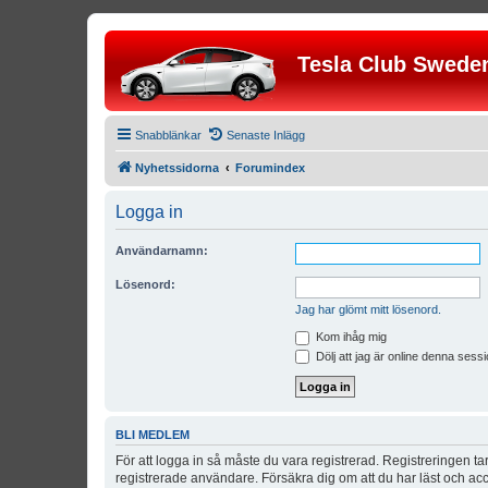
Tesla Club Swede
Snabblänkar
Senaste Inlägg
Nyhetssidorna
Forumindex
Logga in
Användarnamn:
Lösenord:
Jag har glömt mitt lösenord.
Kom ihåg mig
Dölj att jag är online denna sessi
BLI MEDLEM
För att logga in så måste du vara registrerad. Registreringen 
registrerade användare. Försäkra dig om att du har läst och acce