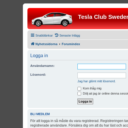
Tesla Club Swede
Snabblänkar
Senaste Inlägg
Nyhetssidorna
Forumindex
Logga in
Användarnamn:
Lösenord:
Jag har glömt mitt lösenord.
Kom ihåg mig
Dölj att jag är online denna sessi
BLI MEDLEM
För att logga in så måste du vara registrerad. Registreringen 
registrerade användare. Försäkra dig om att du har läst och acce