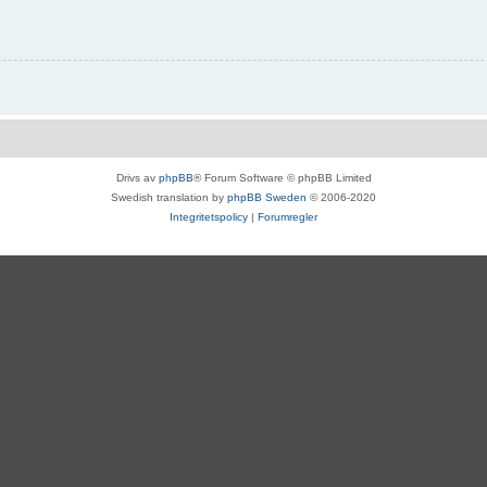
Drivs av
phpBB
® Forum Software © phpBB Limited
Swedish translation by
phpBB Sweden
© 2006-2020
Integritetspolicy
|
Forumregler