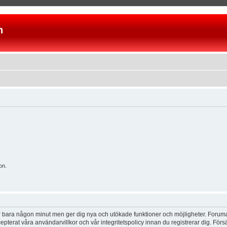
n
on.
tar bara någon minut men ger dig nya och utökade funktioner och möjligheter. Foruma
pterat våra användarvillkor och vår integritetspolicy innan du registrerar dig. Förs