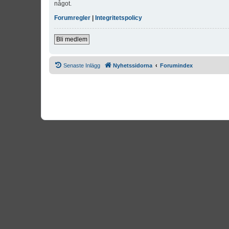
något.
Forumregler
|
Integritetspolicy
Bli medlem
Senaste Inlägg
Nyhetssidorna
Forumindex