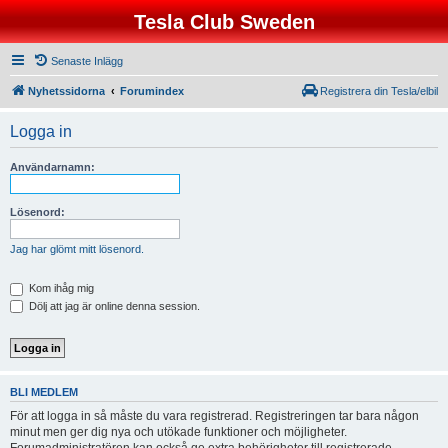
Tesla Club Sweden
Senaste Inlägg
Nyhetssidorna
Forumindex
Registrera din Tesla/elbil
Logga in
Användarnamn:
Lösenord:
Jag har glömt mitt lösenord.
Kom ihåg mig
Dölj att jag är online denna session.
BLI MEDLEM
För att logga in så måste du vara registrerad. Registreringen tar bara någon
minut men ger dig nya och utökade funktioner och möjligheter.
Forumadministratören kan också ge extra behörigheter till registrerade