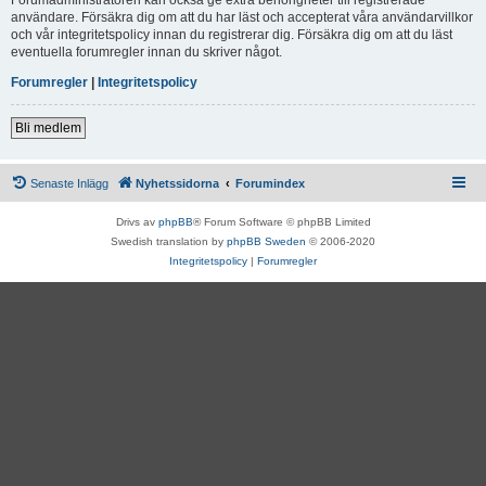
användare. Försäkra dig om att du har läst och accepterat våra användarvillkor
och vår integritetspolicy innan du registrerar dig. Försäkra dig om att du läst
eventuella forumregler innan du skriver något.
Forumregler
|
Integritetspolicy
Bli medlem
Senaste Inlägg
Nyhetssidorna
Forumindex
Drivs av
phpBB
® Forum Software © phpBB Limited
Swedish translation by
phpBB Sweden
© 2006-2020
Integritetspolicy
|
Forumregler