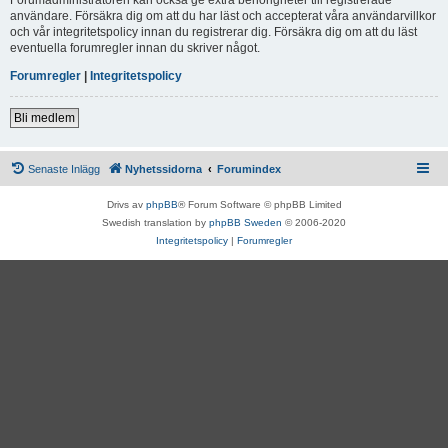
användare. Försäkra dig om att du har läst och accepterat våra användarvillkor
och vår integritetspolicy innan du registrerar dig. Försäkra dig om att du läst
eventuella forumregler innan du skriver något.
Forumregler
|
Integritetspolicy
Bli medlem
Senaste Inlägg
Nyhetssidorna
Forumindex
Drivs av
phpBB
® Forum Software © phpBB Limited
Swedish translation by
phpBB Sweden
© 2006-2020
Integritetspolicy
|
Forumregler