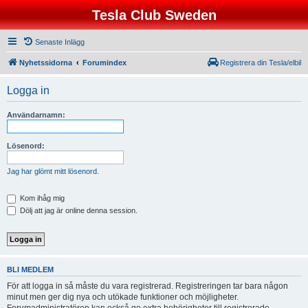
Tesla Club Sweden
Senaste Inlägg
Nyhetssidorna
Forumindex
Registrera din Tesla/elbil
Logga in
Användarnamn:
Lösenord:
Jag har glömt mitt lösenord.
Kom ihåg mig
Dölj att jag är online denna session.
BLI MEDLEM
För att logga in så måste du vara registrerad. Registreringen tar bara någon
minut men ger dig nya och utökade funktioner och möjligheter.
Forumadministratören kan också ge extra behörigheter till registrerade