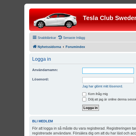
Tesla Club Swede
Snabblänkar
Senaste Inlägg
Nyhetssidorna
Forumindex
Logga in
Användarnamn:
Lösenord:
Jag har glömt mitt lösenord.
Kom ihåg mig
Dölj att jag är online denna sessi
BLI MEDLEM
För att logga in så måste du vara registrerad. Registreringen 
registrerade användare. Försäkra dig om att du har läst och acce