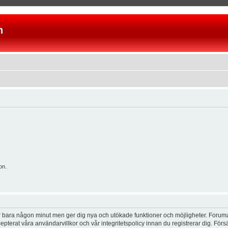
n
on.
tar bara någon minut men ger dig nya och utökade funktioner och möjligheter. Foruma
pterat våra användarvillkor och vår integritetspolicy innan du registrerar dig. Förs