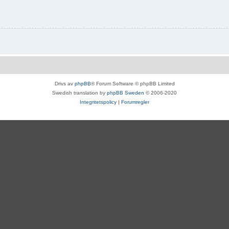
Drivs av
phpBB
® Forum Software © phpBB Limited
Swedish translation by
phpBB Sweden
© 2006-2020
Integritetspolicy
|
Forumregler