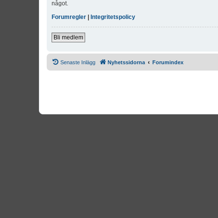
något.
Forumregler
|
Integritetspolicy
Bli medlem
Senaste Inlägg
Nyhetssidorna
Forumindex