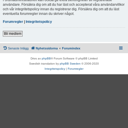
användare. Försäkra dig om att du har läst och accepterat våra användarvillkor
och vår integritetspolicy innan du registrerar dig. Försäkra dig om att du läst
eventuella forumregler innan du skriver något.
Forumregler
|
Integritetspolicy
Bli medlem
Senaste Inlägg
Nyhetssidorna
Forumindex
Drivs av
phpBB
® Forum Software © phpBB Limited
Swedish translation by
phpBB Sweden
© 2006-2020
Integritetspolicy
|
Forumregler