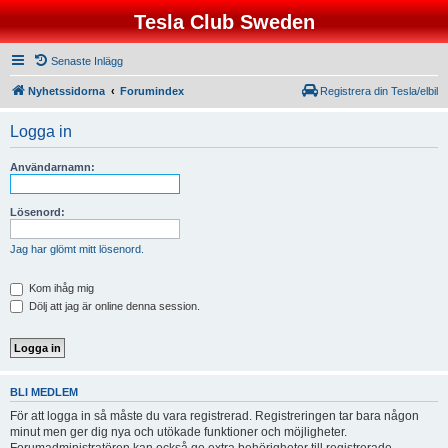
Tesla Club Sweden
Senaste Inlägg
Nyhetssidorna
Forumindex
Registrera din Tesla/elbil
Logga in
Användarnamn:
Lösenord:
Jag har glömt mitt lösenord.
Kom ihåg mig
Dölj att jag är online denna session.
BLI MEDLEM
För att logga in så måste du vara registrerad. Registreringen tar bara någon
minut men ger dig nya och utökade funktioner och möjligheter.
Forumadministratören kan också ge extra behörigheter till registrerade