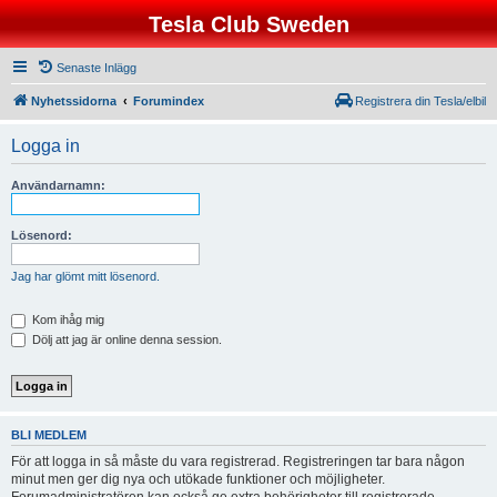
Tesla Club Sweden
Senaste Inlägg
Nyhetssidorna
Forumindex
Registrera din Tesla/elbil
Logga in
Användarnamn:
Lösenord:
Jag har glömt mitt lösenord.
Kom ihåg mig
Dölj att jag är online denna session.
BLI MEDLEM
För att logga in så måste du vara registrerad. Registreringen tar bara någon
minut men ger dig nya och utökade funktioner och möjligheter.
Forumadministratören kan också ge extra behörigheter till registrerade