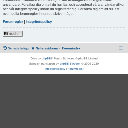
användare. Försäkra dig om att du har läst och accepterat våra användarvillkor
och vår integritetspolicy innan du registrerar dig. Försäkra dig om att du läst
eventuella forumregler innan du skriver något.
Forumregler
|
Integritetspolicy
Bli medlem
Senaste Inlägg
Nyhetssidorna
Forumindex
Drivs av
phpBB
® Forum Software © phpBB Limited
Swedish translation by
phpBB Sweden
© 2006-2020
Integritetspolicy
|
Forumregler