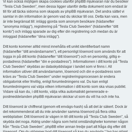
Vi kan också möjligen skapa cookies utanför phpBB mjukvaran när du besöker
“Tesla Club Sweden”, men dessa ligger utanför detta dokument som endast är
till för att täcka sidorna som skapats av phpBB mjukvaran. Det andra sättet vi
samlar in din information är genom vad du skickar till oss. Detta kan vara, men
är inte begränsat till: inlägg gjorda som anonym besökare (hädanefter
“anonyma inlägg”), registrering på “Tesla Club Sweden” (hädanefter “ditt
konto”) och inlägg sparade av dig efter din registrering och medan du är
inloggad (hädanefter “dina inlägg”).
Ditt konto kommer alltid minst innehålla ett unikt identifierbart namn
(hädanefter “ditt användarnamn”), ett personligt lösenord som används för att
logga in på ditt konto (hädanefter “ditt lösenord”) och en personlig, giltig e-
postadress (hädanefter “din e-postadress”). Informationen i ditt konto på “Tesla
Club Sweden” skyddas av dataskyddslagar i landet som vi finns i. All
information utöver ditt användarnamn, lösenord och din e-postadress som
krävs av “Tesla Club Sweden” under registreringsprocessen är endera
obligatorisk eller frivillig, enligt forumledningens val. Du kan enligt
forumledningens val välja vilken information i ditt konto som ska visas publikt.
Vidare så kan du, i ditt konto, välja vilka automatiskt genererade e-
postmeddelanden phpBB mjukvaran skickar ut som du vill ha och inte ha.
Ditt lösenord är chiffrerat (genom ett envägs-hash) så att det är säkert. Dock är
det rekommenderat att du inte använder samma lösenord på flera olika
webbplatser. Ditt lösenord är vägen in till ditt konto på “Tesla Club Sweden”, så
skydda det noga. Aldrig under några som helst omständigheter kommer någon
från “Tesla Club Sweden”, phpBB eller annan tredje part att fråga dig efter ditt
lösenord. Om du glömmer bort ditt lösenord så kan du använda “Jag har glömt