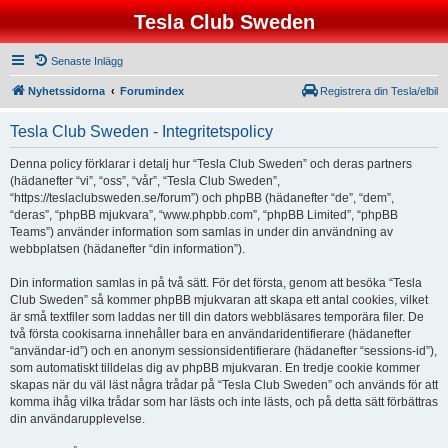
Tesla Club Sweden
Senaste Inlägg
Nyhetssidorna
Forumindex
Registrera din Tesla/elbil
Tesla Club Sweden - Integritetspolicy
Denna policy förklarar i detalj hur “Tesla Club Sweden” och deras partners
(hädanefter “vi”, “oss”, “vår”, “Tesla Club Sweden”,
“https://teslaclubsweden.se/forum”) och phpBB (hädanefter “de”, “dem”,
“deras”, “phpBB mjukvara”, “www.phpbb.com”, “phpBB Limited”, “phpBB
Teams”) använder information som samlas in under din användning av
webbplatsen (hädanefter “din information”).
Din information samlas in på två sätt. För det första, genom att besöka “Tesla
Club Sweden” så kommer phpBB mjukvaran att skapa ett antal cookies, vilket
är små textfiler som laddas ner till din dators webbläsares temporära filer. De
två första cookisarna innehåller bara en användaridentifierare (hädanefter
“användar-id”) och en anonym sessionsidentifierare (hädanefter “sessions-id”),
som automatiskt tilldelas dig av phpBB mjukvaran. En tredje cookie kommer
skapas när du väl läst några trådar på “Tesla Club Sweden” och används för att
komma ihåg vilka trådar som har lästs och inte lästs, och på detta sätt förbättras
din användarupplevelse.