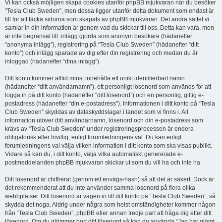
Vi kan också möjligen skapa cookies utanför phpBB mjukvaran när du besöker
“Tesla Club Sweden”, men dessa ligger utanför detta dokument som endast är
till för att täcka sidorna som skapats av phpBB mjukvaran. Det andra sättet vi
samlar in din information är genom vad du skickar till oss. Detta kan vara, men
är inte begränsat till: inlägg gjorda som anonym besökare (hädanefter
“anonyma inlägg”), registrering på “Tesla Club Sweden” (hädanefter “ditt
konto”) och inlägg sparade av dig efter din registrering och medan du är
inloggad (hädanefter “dina inlägg”).
Ditt konto kommer alltid minst innehålla ett unikt identifierbart namn
(hädanefter “ditt användarnamn”), ett personligt lösenord som används för att
logga in på ditt konto (hädanefter “ditt lösenord”) och en personlig, giltig e-
postadress (hädanefter “din e-postadress”). Informationen i ditt konto på “Tesla
Club Sweden” skyddas av dataskyddslagar i landet som vi finns i. All
information utöver ditt användarnamn, lösenord och din e-postadress som
krävs av “Tesla Club Sweden” under registreringsprocessen är endera
obligatorisk eller frivillig, enligt forumledningens val. Du kan enligt
forumledningens val välja vilken information i ditt konto som ska visas publikt.
Vidare så kan du, i ditt konto, välja vilka automatiskt genererade e-
postmeddelanden phpBB mjukvaran skickar ut som du vill ha och inte ha.
Ditt lösenord är chiffrerat (genom ett envägs-hash) så att det är säkert. Dock är
det rekommenderat att du inte använder samma lösenord på flera olika
webbplatser. Ditt lösenord är vägen in till ditt konto på “Tesla Club Sweden”, så
skydda det noga. Aldrig under några som helst omständigheter kommer någon
från “Tesla Club Sweden”, phpBB eller annan tredje part att fråga dig efter ditt
lösenord. Om du glömmer bort ditt lösenord så kan du använda “Jag har glömt