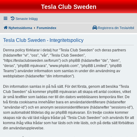
Tesla Club Sweden
Senaste Inlägg
Nyhetssidorna
Forumindex
Registrera din Tesla/elbil
Tesla Club Sweden - Integritetspolicy
Denna policy förklarar i detalj hur “Tesla Club Sweden” och deras partners
(hädanefter “vi”, “oss”, “vår”, “Tesla Club Sweden”,
“https://teslaclubsweden.se/forum”) och phpBB (hädanefter “de”, “dem”,
“deras”, “phpBB mjukvara”, “www.phpbb.com”, “phpBB Limited”, “phpBB
Teams”) använder information som samlas in under din användning av
webbplatsen (hädanefter “din information”).
Din information samlas in på två sätt. För det första, genom att besöka “Tesla
Club Sweden” så kommer phpBB mjukvaran att skapa ett antal cookies, vilket
är små textfiler som laddas ner till din dators webbläsares temporära filer. De
två första cookisarna innehåller bara en användaridentifierare (hädanefter
“användar-id”) och en anonym sessionsidentifierare (hädanefter “sessions-id”),
som automatiskt tilldelas dig av phpBB mjukvaran. En tredje cookie kommer
skapas när du väl läst några trådar på “Tesla Club Sweden” och används för att
komma ihåg vilka trådar som har lästs och inte lästs, och på detta sätt förbättras
din användarupplevelse.