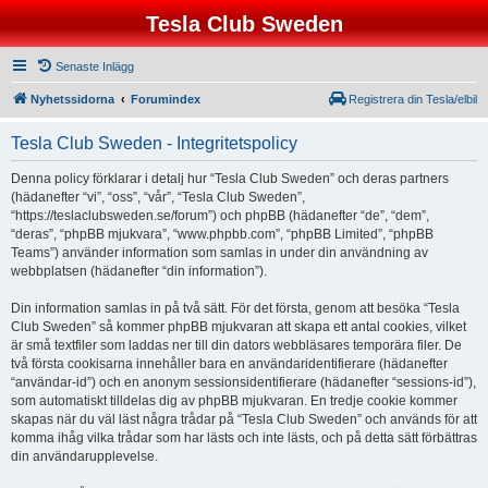
Tesla Club Sweden
Senaste Inlägg
Nyhetssidorna
Forumindex
Registrera din Tesla/elbil
Tesla Club Sweden - Integritetspolicy
Denna policy förklarar i detalj hur “Tesla Club Sweden” och deras partners
(hädanefter “vi”, “oss”, “vår”, “Tesla Club Sweden”,
“https://teslaclubsweden.se/forum”) och phpBB (hädanefter “de”, “dem”,
“deras”, “phpBB mjukvara”, “www.phpbb.com”, “phpBB Limited”, “phpBB
Teams”) använder information som samlas in under din användning av
webbplatsen (hädanefter “din information”).
Din information samlas in på två sätt. För det första, genom att besöka “Tesla
Club Sweden” så kommer phpBB mjukvaran att skapa ett antal cookies, vilket
är små textfiler som laddas ner till din dators webbläsares temporära filer. De
två första cookisarna innehåller bara en användaridentifierare (hädanefter
“användar-id”) och en anonym sessionsidentifierare (hädanefter “sessions-id”),
som automatiskt tilldelas dig av phpBB mjukvaran. En tredje cookie kommer
skapas när du väl läst några trådar på “Tesla Club Sweden” och används för att
komma ihåg vilka trådar som har lästs och inte lästs, och på detta sätt förbättras
din användarupplevelse.