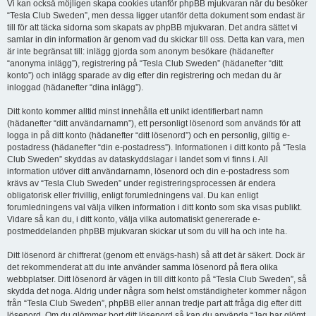
Vi kan också möjligen skapa cookies utanför phpBB mjukvaran när du besöker
“Tesla Club Sweden”, men dessa ligger utanför detta dokument som endast är
till för att täcka sidorna som skapats av phpBB mjukvaran. Det andra sättet vi
samlar in din information är genom vad du skickar till oss. Detta kan vara, men
är inte begränsat till: inlägg gjorda som anonym besökare (hädanefter
“anonyma inlägg”), registrering på “Tesla Club Sweden” (hädanefter “ditt
konto”) och inlägg sparade av dig efter din registrering och medan du är
inloggad (hädanefter “dina inlägg”).
Ditt konto kommer alltid minst innehålla ett unikt identifierbart namn
(hädanefter “ditt användarnamn”), ett personligt lösenord som används för att
logga in på ditt konto (hädanefter “ditt lösenord”) och en personlig, giltig e-
postadress (hädanefter “din e-postadress”). Informationen i ditt konto på “Tesla
Club Sweden” skyddas av dataskyddslagar i landet som vi finns i. All
information utöver ditt användarnamn, lösenord och din e-postadress som
krävs av “Tesla Club Sweden” under registreringsprocessen är endera
obligatorisk eller frivillig, enligt forumledningens val. Du kan enligt
forumledningens val välja vilken information i ditt konto som ska visas publikt.
Vidare så kan du, i ditt konto, välja vilka automatiskt genererade e-
postmeddelanden phpBB mjukvaran skickar ut som du vill ha och inte ha.
Ditt lösenord är chiffrerat (genom ett envägs-hash) så att det är säkert. Dock är
det rekommenderat att du inte använder samma lösenord på flera olika
webbplatser. Ditt lösenord är vägen in till ditt konto på “Tesla Club Sweden”, så
skydda det noga. Aldrig under några som helst omständigheter kommer någon
från “Tesla Club Sweden”, phpBB eller annan tredje part att fråga dig efter ditt
lösenord. Om du glömmer bort ditt lösenord så kan du använda “Jag har glömt