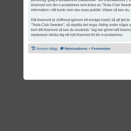
personlig, giltig e-postadress (hädanefter “din e-postadress”). 
lösenord och din e-postadress som krävs av “Tesla Club Sweden” 
information i ditt konto som ska visas publikt. Vidare så kan du
Ditt lösenord är chiffrerat (genom ett envägs-hash) så att det ä
“Tesla Club Sweden”, så skydda det noga. Aldrig under några s
bort ditt lösenord så kan du använda “Jag har glömt mitt lös
mjukvaran skicka dig ett nytt lösenord till din e-postadress.
Senaste Inlägg
Nyhetssidorna
Forumindex