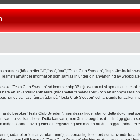
n
as partners (hädanefter “vi”, “oss”, “vår”, “Tesla Club Sweden”, “https://teslaclubs
Teams”) använder information som samlas in under din användning av webbplatsen 
 besöka “Tesla Club Sweden” så kommer phpBB mjukvaran att skapa ett antal cookies, 
er bara en användaridentifierare (hädanefter “användar-id”) och en anonym sessions
s när du väl läst några trådar på “Tesla Club Sweden” och används för att komma ih
är du besöker “Tesla Club Sweden”, men dessa ligger utanför detta dokument som e
om vad du skickar till oss. Detta kan vara, men är inte begränsat till: inlägg gjor
ch inlägg sparade av dig efter din registrering och medan du är inloggad (hädanefter
 namn (hädanefter “ditt användarnamn”), ett personligt lösenord som används för att l