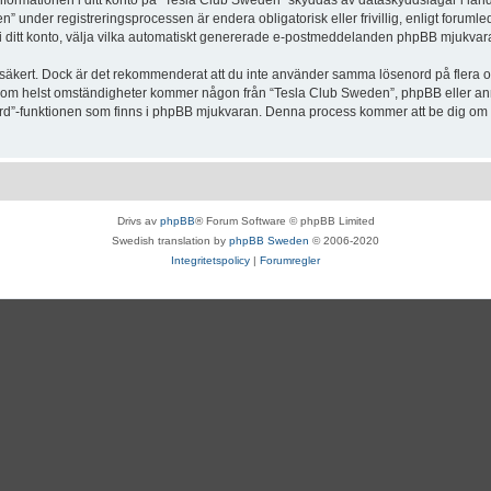
Informationen i ditt konto på “Tesla Club Sweden” skyddas av dataskyddslagar i lande
under registreringsprocessen är endera obligatorisk eller frivillig, enligt forumle
, i ditt konto, välja vilka automatiskt genererade e-postmeddelanden phpBB mjukvara
r säkert. Dock är det rekommenderat att du inte använder samma lösenord på flera olik
om helst omständigheter kommer någon från “Tesla Club Sweden”, phpBB eller annan
enord”-funktionen som finns i phpBB mjukvaran. Denna process kommer att be dig 
Drivs av
phpBB
® Forum Software © phpBB Limited
Swedish translation by
phpBB Sweden
© 2006-2020
Integritetspolicy
|
Forumregler