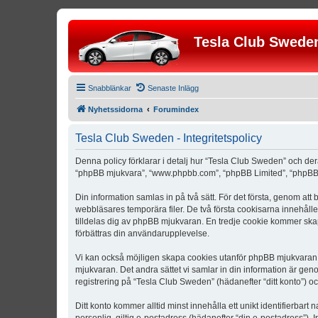
Tesla Club Swede
Snabblänkar
Senaste Inlägg
Nyhetssidorna
Forumindex
Tesla Club Sweden - Integritetspolicy
Denna policy förklarar i detalj hur “Tesla Club Sweden” och der
“phpBB mjukvara”, “www.phpbb.com”, “phpBB Limited”, “phpBB 
Din information samlas in på två sätt. För det första, genom att
webbläsares temporära filer. De två första cookisarna innehåll
tilldelas dig av phpBB mjukvaran. En tredje cookie kommer skapa
förbättras din användarupplevelse.
Vi kan också möjligen skapa cookies utanför phpBB mjukvaran n
mjukvaran. Det andra sättet vi samlar in din information är gen
registrering på “Tesla Club Sweden” (hädanefter “ditt konto”) o
Ditt konto kommer alltid minst innehålla ett unikt identifierbart