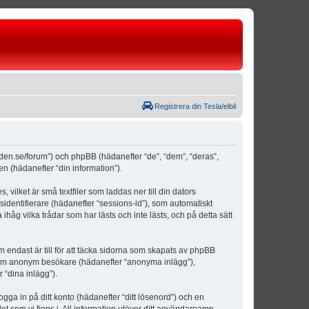
Registrera din Tesla/elbil
weden.se/forum”) och phpBB (hädanefter “de”, “dem”, “deras”,
(hädanefter “din information”).
vilket är små textfiler som laddas ner till din dators
identifierare (hädanefter “sessions-id”), som automatiskt
åg vilka trådar som har lästs och inte lästs, och på detta sätt
ndast är till för att täcka sidorna som skapats av phpBB
da som anonym besökare (hädanefter “anonyma inlägg”),
 “dina inlägg”).
ogga in på ditt konto (hädanefter “ditt lösenord”) och en