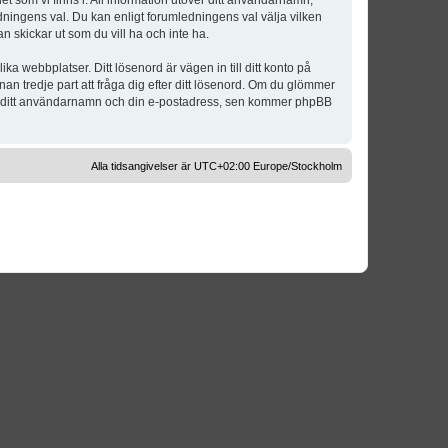
t som vi finns i. All information utöver ditt användarnamn,
dningens val. Du kan enligt forumledningens val välja vilken
n skickar ut som du vill ha och inte ha.
a webbplatser. Ditt lösenord är vägen in till ditt konto på
 tredje part att fråga dig efter ditt lösenord. Om du glömmer
om ditt användarnamn och din e-postadress, sen kommer phpBB
Alla tidsangivelser är UTC+02:00 Europe/Stockholm