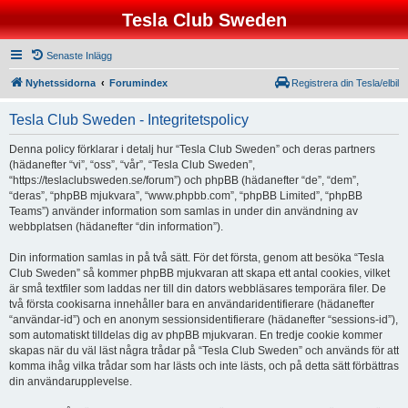
Tesla Club Sweden
Senaste Inlägg
Nyhetssidorna
Forumindex
Registrera din Tesla/elbil
Tesla Club Sweden - Integritetspolicy
Denna policy förklarar i detalj hur “Tesla Club Sweden” och deras partners
(hädanefter “vi”, “oss”, “vår”, “Tesla Club Sweden”,
“https://teslaclubsweden.se/forum”) och phpBB (hädanefter “de”, “dem”,
“deras”, “phpBB mjukvara”, “www.phpbb.com”, “phpBB Limited”, “phpBB
Teams”) använder information som samlas in under din användning av
webbplatsen (hädanefter “din information”).
Din information samlas in på två sätt. För det första, genom att besöka “Tesla
Club Sweden” så kommer phpBB mjukvaran att skapa ett antal cookies, vilket
är små textfiler som laddas ner till din dators webbläsares temporära filer. De
två första cookisarna innehåller bara en användaridentifierare (hädanefter
“användar-id”) och en anonym sessionsidentifierare (hädanefter “sessions-id”),
som automatiskt tilldelas dig av phpBB mjukvaran. En tredje cookie kommer
skapas när du väl läst några trådar på “Tesla Club Sweden” och används för att
komma ihåg vilka trådar som har lästs och inte lästs, och på detta sätt förbättras
din användarupplevelse.