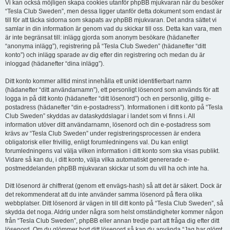
Vi kan också möjligen skapa cookies utanför phpBB mjukvaran när du besöker
“Tesla Club Sweden”, men dessa ligger utanför detta dokument som endast är
till för att täcka sidorna som skapats av phpBB mjukvaran. Det andra sättet vi
samlar in din information är genom vad du skickar till oss. Detta kan vara, men
är inte begränsat till: inlägg gjorda som anonym besökare (hädanefter
“anonyma inlägg”), registrering på “Tesla Club Sweden” (hädanefter “ditt
konto”) och inlägg sparade av dig efter din registrering och medan du är
inloggad (hädanefter “dina inlägg”).
Ditt konto kommer alltid minst innehålla ett unikt identifierbart namn
(hädanefter “ditt användarnamn”), ett personligt lösenord som används för att
logga in på ditt konto (hädanefter “ditt lösenord”) och en personlig, giltig e-
postadress (hädanefter “din e-postadress”). Informationen i ditt konto på “Tesla
Club Sweden” skyddas av dataskyddslagar i landet som vi finns i. All
information utöver ditt användarnamn, lösenord och din e-postadress som
krävs av “Tesla Club Sweden” under registreringsprocessen är endera
obligatorisk eller frivillig, enligt forumledningens val. Du kan enligt
forumledningens val välja vilken information i ditt konto som ska visas publikt.
Vidare så kan du, i ditt konto, välja vilka automatiskt genererade e-
postmeddelanden phpBB mjukvaran skickar ut som du vill ha och inte ha.
Ditt lösenord är chiffrerat (genom ett envägs-hash) så att det är säkert. Dock är
det rekommenderat att du inte använder samma lösenord på flera olika
webbplatser. Ditt lösenord är vägen in till ditt konto på “Tesla Club Sweden”, så
skydda det noga. Aldrig under några som helst omständigheter kommer någon
från “Tesla Club Sweden”, phpBB eller annan tredje part att fråga dig efter ditt
lösenord. Om du glömmer bort ditt lösenord så kan du använda “Jag har glömt