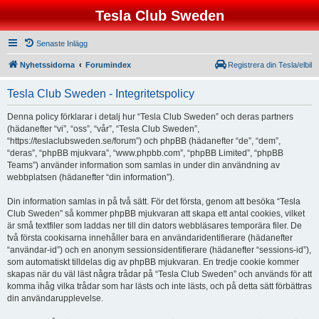
Tesla Club Sweden
Senaste Inlägg
Nyhetssidorna
Forumindex
Registrera din Tesla/elbil
Tesla Club Sweden - Integritetspolicy
Denna policy förklarar i detalj hur “Tesla Club Sweden” och deras partners
(hädanefter “vi”, “oss”, “vår”, “Tesla Club Sweden”,
“https://teslaclubsweden.se/forum”) och phpBB (hädanefter “de”, “dem”,
“deras”, “phpBB mjukvara”, “www.phpbb.com”, “phpBB Limited”, “phpBB
Teams”) använder information som samlas in under din användning av
webbplatsen (hädanefter “din information”).
Din information samlas in på två sätt. För det första, genom att besöka “Tesla
Club Sweden” så kommer phpBB mjukvaran att skapa ett antal cookies, vilket
är små textfiler som laddas ner till din dators webbläsares temporära filer. De
två första cookisarna innehåller bara en användaridentifierare (hädanefter
“användar-id”) och en anonym sessionsidentifierare (hädanefter “sessions-id”),
som automatiskt tilldelas dig av phpBB mjukvaran. En tredje cookie kommer
skapas när du väl läst några trådar på “Tesla Club Sweden” och används för att
komma ihåg vilka trådar som har lästs och inte lästs, och på detta sätt förbättras
din användarupplevelse.