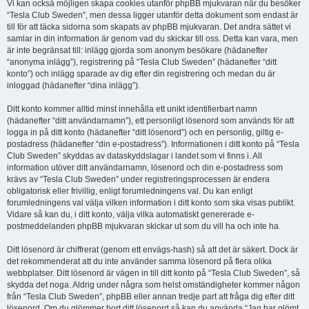
Vi kan också möjligen skapa cookies utanför phpBB mjukvaran när du besöker
“Tesla Club Sweden”, men dessa ligger utanför detta dokument som endast är
till för att täcka sidorna som skapats av phpBB mjukvaran. Det andra sättet vi
samlar in din information är genom vad du skickar till oss. Detta kan vara, men
är inte begränsat till: inlägg gjorda som anonym besökare (hädanefter
“anonyma inlägg”), registrering på “Tesla Club Sweden” (hädanefter “ditt
konto”) och inlägg sparade av dig efter din registrering och medan du är
inloggad (hädanefter “dina inlägg”).
Ditt konto kommer alltid minst innehålla ett unikt identifierbart namn
(hädanefter “ditt användarnamn”), ett personligt lösenord som används för att
logga in på ditt konto (hädanefter “ditt lösenord”) och en personlig, giltig e-
postadress (hädanefter “din e-postadress”). Informationen i ditt konto på “Tesla
Club Sweden” skyddas av dataskyddslagar i landet som vi finns i. All
information utöver ditt användarnamn, lösenord och din e-postadress som
krävs av “Tesla Club Sweden” under registreringsprocessen är endera
obligatorisk eller frivillig, enligt forumledningens val. Du kan enligt
forumledningens val välja vilken information i ditt konto som ska visas publikt.
Vidare så kan du, i ditt konto, välja vilka automatiskt genererade e-
postmeddelanden phpBB mjukvaran skickar ut som du vill ha och inte ha.
Ditt lösenord är chiffrerat (genom ett envägs-hash) så att det är säkert. Dock är
det rekommenderat att du inte använder samma lösenord på flera olika
webbplatser. Ditt lösenord är vägen in till ditt konto på “Tesla Club Sweden”, så
skydda det noga. Aldrig under några som helst omständigheter kommer någon
från “Tesla Club Sweden”, phpBB eller annan tredje part att fråga dig efter ditt
lösenord. Om du glömmer bort ditt lösenord så kan du använda “Jag har glömt