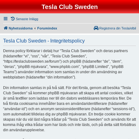
Tesla Club Sweden
Senaste Inlägg
Nyhetssidorna
Forumindex
Registrera din Tesla/elbil
Tesla Club Sweden - Integritetspolicy
Denna policy förklarar i detalj hur “Tesla Club Sweden” och deras partners
(hädanefter “vi”, “oss”, “vår”, “Tesla Club Sweden”,
“https://teslaclubsweden.se/forum”) och phpBB (hädanefter “de”, “dem”,
“deras”, “phpBB mjukvara”, “www.phpbb.com”, “phpBB Limited”, “phpBB
Teams”) använder information som samlas in under din användning av
webbplatsen (hädanefter “din information”).
Din information samlas in på två sätt. För det första, genom att besöka “Tesla
Club Sweden” så kommer phpBB mjukvaran att skapa ett antal cookies, vilket
är små textfiler som laddas ner till din dators webbläsares temporära filer. De
två första cookisarna innehåller bara en användaridentifierare (hädanefter
“användar-id”) och en anonym sessionsidentifierare (hädanefter “sessions-id”),
som automatiskt tilldelas dig av phpBB mjukvaran. En tredje cookie kommer
skapas när du väl läst några trådar på “Tesla Club Sweden” och används för att
komma ihåg vilka trådar som har lästs och inte lästs, och på detta sätt förbättras
din användarupplevelse.