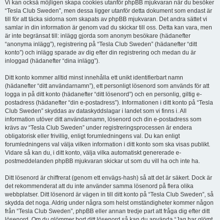
Vi kan också möjligen skapa cookies utanför phpBB mjukvaran när du besöker
“Tesla Club Sweden”, men dessa ligger utanför detta dokument som endast är
till för att täcka sidorna som skapats av phpBB mjukvaran. Det andra sättet vi
samlar in din information är genom vad du skickar till oss. Detta kan vara, men
är inte begränsat till: inlägg gjorda som anonym besökare (hädanefter
“anonyma inlägg”), registrering på “Tesla Club Sweden” (hädanefter “ditt
konto”) och inlägg sparade av dig efter din registrering och medan du är
inloggad (hädanefter “dina inlägg”).
Ditt konto kommer alltid minst innehålla ett unikt identifierbart namn
(hädanefter “ditt användarnamn”), ett personligt lösenord som används för att
logga in på ditt konto (hädanefter “ditt lösenord”) och en personlig, giltig e-
postadress (hädanefter “din e-postadress”). Informationen i ditt konto på “Tesla
Club Sweden” skyddas av dataskyddslagar i landet som vi finns i. All
information utöver ditt användarnamn, lösenord och din e-postadress som
krävs av “Tesla Club Sweden” under registreringsprocessen är endera
obligatorisk eller frivillig, enligt forumledningens val. Du kan enligt
forumledningens val välja vilken information i ditt konto som ska visas publikt.
Vidare så kan du, i ditt konto, välja vilka automatiskt genererade e-
postmeddelanden phpBB mjukvaran skickar ut som du vill ha och inte ha.
Ditt lösenord är chiffrerat (genom ett envägs-hash) så att det är säkert. Dock är
det rekommenderat att du inte använder samma lösenord på flera olika
webbplatser. Ditt lösenord är vägen in till ditt konto på “Tesla Club Sweden”, så
skydda det noga. Aldrig under några som helst omständigheter kommer någon
från “Tesla Club Sweden”, phpBB eller annan tredje part att fråga dig efter ditt
lösenord. Om du glömmer bort ditt lösenord så kan du använda “Jag har glömt