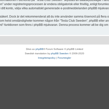
Informationen i ditt konto på “Tesla Club Sweden” skyddas av dataskyddslagar i lande
under registreringsprocessen är endera obligatorisk eller frivillig, enligt forumle
, i ditt konto, välja vilka automatiskt genererade e-postmeddelanden phpBB mjukvara
r säkert. Dock är det rekommenderat att du inte använder samma lösenord på flera olik
om helst omständigheter kommer någon från “Tesla Club Sweden”, phpBB eller annan
enord”-funktionen som finns i phpBB mjukvaran. Denna process kommer att be dig 
Drivs av
phpBB
® Forum Software © phpBB Limited
Swedish translation by
phpBB Sweden
© 2006-2020
Integritetspolicy
|
Forumregler