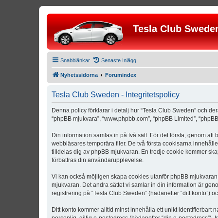
Tesla Club Swede
Snabblänkar
Senaste Inlägg
Nyhetssidorna
Forumindex
Tesla Club Sweden - Integritetspolicy
Denna policy förklarar i detalj hur “Tesla Club Sweden” och der
“phpBB mjukvara”, “www.phpbb.com”, “phpBB Limited”, “phpBB 
Din information samlas in på två sätt. För det första, genom att
webbläsares temporära filer. De två första cookisarna innehåll
tilldelas dig av phpBB mjukvaran. En tredje cookie kommer skapa
förbättras din användarupplevelse.
Vi kan också möjligen skapa cookies utanför phpBB mjukvaran n
mjukvaran. Det andra sättet vi samlar in din information är gen
registrering på “Tesla Club Sweden” (hädanefter “ditt konto”) o
Ditt konto kommer alltid minst innehålla ett unikt identifierbart