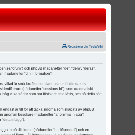
Registrera din Tesla/elbil
weden.se/forum”) och phpBB (hädanefter “de”, “dem”, “deras”,
(hädanefter “din information”).
vilket är små textfiler som laddas ner till din dators
identifierare (hädanefter “sessions-id”), som automatiskt
åg vilka trådar som har lästs och inte lästs, och på detta sätt
ndast är till för att täcka sidorna som skapats av phpBB
da som anonym besökare (hädanefter “anonyma inlägg”),
 “dina inlägg”).
ogga in på ditt konto (hädanefter “ditt lösenord”) och en