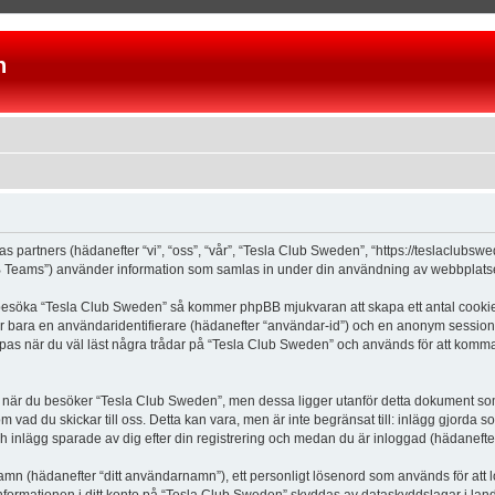
n
as partners (hädanefter “vi”, “oss”, “vår”, “Tesla Club Sweden”, “https://teslaclubs
Teams”) använder information som samlas in under din användning av webbplatsen 
 besöka “Tesla Club Sweden” så kommer phpBB mjukvaran att skapa ett antal cookies, 
er bara en användaridentifierare (hädanefter “användar-id”) och en anonym sessions
s när du väl läst några trådar på “Tesla Club Sweden” och används för att komma ih
är du besöker “Tesla Club Sweden”, men dessa ligger utanför detta dokument som e
om vad du skickar till oss. Detta kan vara, men är inte begränsat till: inlägg gjor
ch inlägg sparade av dig efter din registrering och medan du är inloggad (hädanefter
 namn (hädanefter “ditt användarnamn”), ett personligt lösenord som används för att l