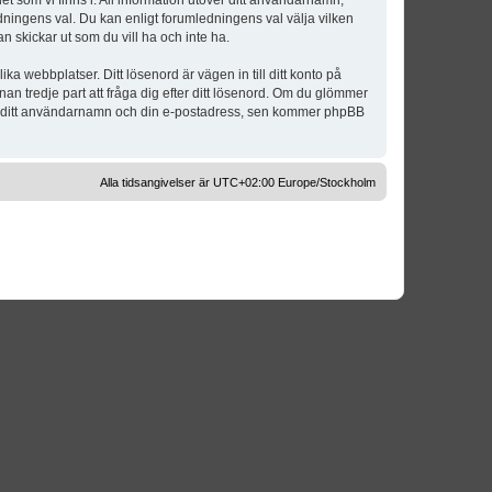
t som vi finns i. All information utöver ditt användarnamn,
dningens val. Du kan enligt forumledningens val välja vilken
n skickar ut som du vill ha och inte ha.
a webbplatser. Ditt lösenord är vägen in till ditt konto på
 tredje part att fråga dig efter ditt lösenord. Om du glömmer
om ditt användarnamn och din e-postadress, sen kommer phpBB
Alla tidsangivelser är UTC+02:00 Europe/Stockholm