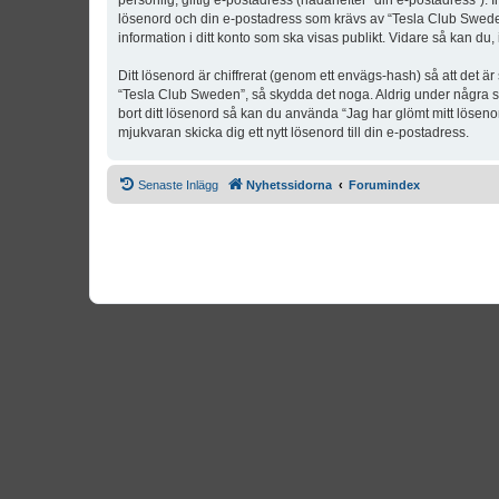
personlig, giltig e-postadress (hädanefter “din e-postadress”). 
lösenord och din e-postadress som krävs av “Tesla Club Sweden” 
information i ditt konto som ska visas publikt. Vidare så kan du
Ditt lösenord är chiffrerat (genom ett envägs-hash) så att det ä
“Tesla Club Sweden”, så skydda det noga. Aldrig under några s
bort ditt lösenord så kan du använda “Jag har glömt mitt lös
mjukvaran skicka dig ett nytt lösenord till din e-postadress.
Senaste Inlägg
Nyhetssidorna
Forumindex