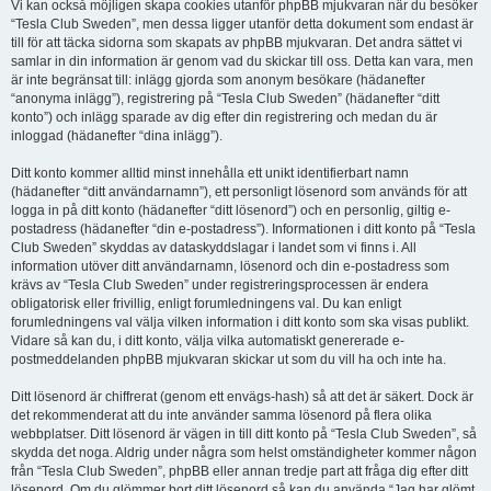
Vi kan också möjligen skapa cookies utanför phpBB mjukvaran när du besöker
“Tesla Club Sweden”, men dessa ligger utanför detta dokument som endast är
till för att täcka sidorna som skapats av phpBB mjukvaran. Det andra sättet vi
samlar in din information är genom vad du skickar till oss. Detta kan vara, men
är inte begränsat till: inlägg gjorda som anonym besökare (hädanefter
“anonyma inlägg”), registrering på “Tesla Club Sweden” (hädanefter “ditt
konto”) och inlägg sparade av dig efter din registrering och medan du är
inloggad (hädanefter “dina inlägg”).
Ditt konto kommer alltid minst innehålla ett unikt identifierbart namn
(hädanefter “ditt användarnamn”), ett personligt lösenord som används för att
logga in på ditt konto (hädanefter “ditt lösenord”) och en personlig, giltig e-
postadress (hädanefter “din e-postadress”). Informationen i ditt konto på “Tesla
Club Sweden” skyddas av dataskyddslagar i landet som vi finns i. All
information utöver ditt användarnamn, lösenord och din e-postadress som
krävs av “Tesla Club Sweden” under registreringsprocessen är endera
obligatorisk eller frivillig, enligt forumledningens val. Du kan enligt
forumledningens val välja vilken information i ditt konto som ska visas publikt.
Vidare så kan du, i ditt konto, välja vilka automatiskt genererade e-
postmeddelanden phpBB mjukvaran skickar ut som du vill ha och inte ha.
Ditt lösenord är chiffrerat (genom ett envägs-hash) så att det är säkert. Dock är
det rekommenderat att du inte använder samma lösenord på flera olika
webbplatser. Ditt lösenord är vägen in till ditt konto på “Tesla Club Sweden”, så
skydda det noga. Aldrig under några som helst omständigheter kommer någon
från “Tesla Club Sweden”, phpBB eller annan tredje part att fråga dig efter ditt
lösenord. Om du glömmer bort ditt lösenord så kan du använda “Jag har glömt