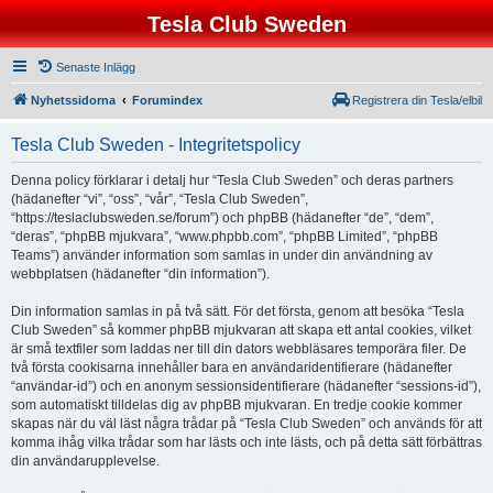
Tesla Club Sweden
Senaste Inlägg
Nyhetssidorna
Forumindex
Registrera din Tesla/elbil
Tesla Club Sweden - Integritetspolicy
Denna policy förklarar i detalj hur “Tesla Club Sweden” och deras partners
(hädanefter “vi”, “oss”, “vår”, “Tesla Club Sweden”,
“https://teslaclubsweden.se/forum”) och phpBB (hädanefter “de”, “dem”,
“deras”, “phpBB mjukvara”, “www.phpbb.com”, “phpBB Limited”, “phpBB
Teams”) använder information som samlas in under din användning av
webbplatsen (hädanefter “din information”).
Din information samlas in på två sätt. För det första, genom att besöka “Tesla
Club Sweden” så kommer phpBB mjukvaran att skapa ett antal cookies, vilket
är små textfiler som laddas ner till din dators webbläsares temporära filer. De
två första cookisarna innehåller bara en användaridentifierare (hädanefter
“användar-id”) och en anonym sessionsidentifierare (hädanefter “sessions-id”),
som automatiskt tilldelas dig av phpBB mjukvaran. En tredje cookie kommer
skapas när du väl läst några trådar på “Tesla Club Sweden” och används för att
komma ihåg vilka trådar som har lästs och inte lästs, och på detta sätt förbättras
din användarupplevelse.