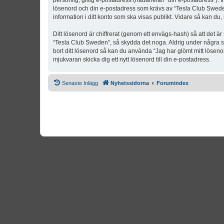
personlig, giltig e-postadress (hädanefter “din e-postadress”). 
lösenord och din e-postadress som krävs av “Tesla Club Sweden” 
information i ditt konto som ska visas publikt. Vidare så kan du
Ditt lösenord är chiffrerat (genom ett envägs-hash) så att det ä
“Tesla Club Sweden”, så skydda det noga. Aldrig under några s
bort ditt lösenord så kan du använda “Jag har glömt mitt lös
mjukvaran skicka dig ett nytt lösenord till din e-postadress.
Senaste Inlägg
Nyhetssidorna
Forumindex