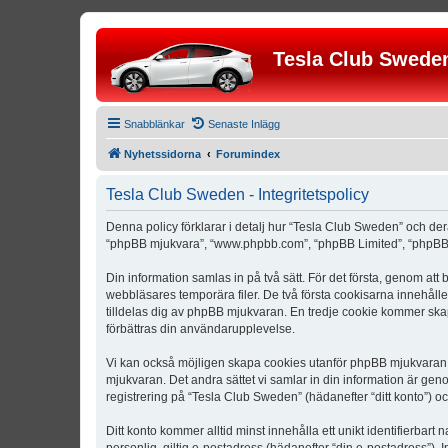
Tesla Club Swede
Snabblänkar
Senaste Inlägg
Nyhetssidorna
Forumindex
Tesla Club Sweden - Integritetspolicy
Denna policy förklarar i detalj hur “Tesla Club Sweden” och der
“phpBB mjukvara”, “www.phpbb.com”, “phpBB Limited”, “phpBB 
Din information samlas in på två sätt. För det första, genom att
webbläsares temporära filer. De två första cookisarna innehåll
tilldelas dig av phpBB mjukvaran. En tredje cookie kommer skapa
förbättras din användarupplevelse.
Vi kan också möjligen skapa cookies utanför phpBB mjukvaran n
mjukvaran. Det andra sättet vi samlar in din information är gen
registrering på “Tesla Club Sweden” (hädanefter “ditt konto”) o
Ditt konto kommer alltid minst innehålla ett unikt identifierbart