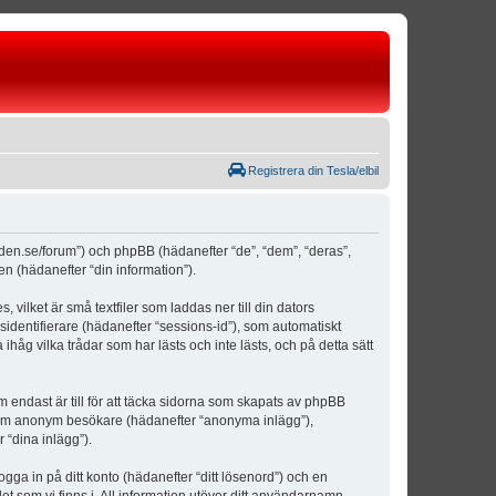
Registrera din Tesla/elbil
weden.se/forum”) och phpBB (hädanefter “de”, “dem”, “deras”,
(hädanefter “din information”).
vilket är små textfiler som laddas ner till din dators
identifierare (hädanefter “sessions-id”), som automatiskt
åg vilka trådar som har lästs och inte lästs, och på detta sätt
ndast är till för att täcka sidorna som skapats av phpBB
da som anonym besökare (hädanefter “anonyma inlägg”),
 “dina inlägg”).
ogga in på ditt konto (hädanefter “ditt lösenord”) och en