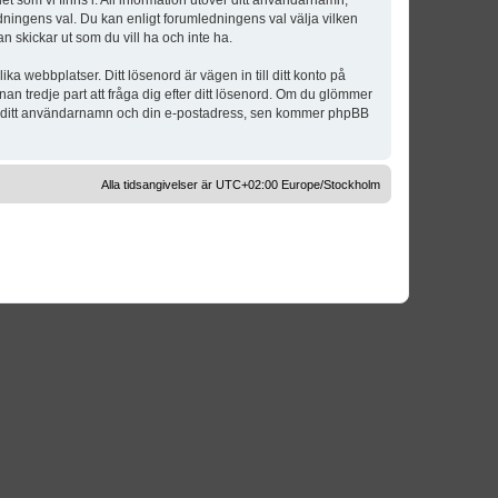
t som vi finns i. All information utöver ditt användarnamn,
dningens val. Du kan enligt forumledningens val välja vilken
n skickar ut som du vill ha och inte ha.
a webbplatser. Ditt lösenord är vägen in till ditt konto på
 tredje part att fråga dig efter ditt lösenord. Om du glömmer
om ditt användarnamn och din e-postadress, sen kommer phpBB
Alla tidsangivelser är UTC+02:00 Europe/Stockholm