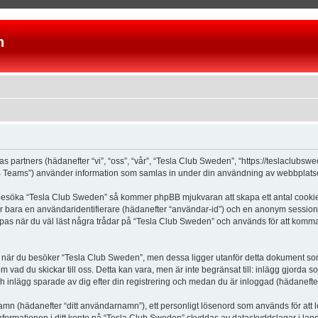
n
as partners (hädanefter “vi”, “oss”, “vår”, “Tesla Club Sweden”, “https://teslaclubs
Teams”) använder information som samlas in under din användning av webbplatsen 
 besöka “Tesla Club Sweden” så kommer phpBB mjukvaran att skapa ett antal cookies, 
er bara en användaridentifierare (hädanefter “användar-id”) och en anonym sessions
s när du väl läst några trådar på “Tesla Club Sweden” och används för att komma ih
är du besöker “Tesla Club Sweden”, men dessa ligger utanför detta dokument som e
om vad du skickar till oss. Detta kan vara, men är inte begränsat till: inlägg gjor
ch inlägg sparade av dig efter din registrering och medan du är inloggad (hädanefter
 namn (hädanefter “ditt användarnamn”), ett personligt lösenord som används för att l