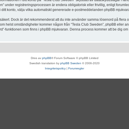
Informationen i ditt konto på “Tesla Club Sweden” skyddas av dataskyddslagar i lande
under registreringsprocessen är endera obligatorisk eller frivillig, enligt forumle
, i ditt konto, välja vilka automatiskt genererade e-postmeddelanden phpBB mjukvara
r säkert. Dock är det rekommenderat att du inte använder samma lösenord på flera olik
om helst omständigheter kommer någon från “Tesla Club Sweden”, phpBB eller annan
enord”-funktionen som finns i phpBB mjukvaran. Denna process kommer att be dig 
Drivs av
phpBB
® Forum Software © phpBB Limited
Swedish translation by
phpBB Sweden
© 2006-2020
Integritetspolicy
|
Forumregler