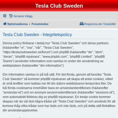
Tesla Club Sweden
Senaste Inlägg
Nyhetssidorna
Forumindex
Registrera din Tesla/elbil
Tesla Club Sweden - Integritetspolicy
Denna policy förklarar i detalj hur “Tesla Club Sweden” och deras partners
(hädanefter “vi”, “oss”, “vår”, “Tesla Club Sweden”,
“https://teslaclubsweden.se/forum”) och phpBB (hädanefter “de”, “dem”,
“deras”, “phpBB mjukvara”, “www.phpbb.com”, “phpBB Limited”, “phpBB
Teams”) använder information som samlas in under din användning av
webbplatsen (hädanefter “din information”).
Din information samlas in på två sätt. För det första, genom att besöka “Tesla
Club Sweden” så kommer phpBB mjukvaran att skapa ett antal cookies, vilket
är små textfiler som laddas ner till din dators webbläsares temporära filer. De
två första cookisarna innehåller bara en användaridentifierare (hädanefter
“användar-id”) och en anonym sessionsidentifierare (hädanefter “sessions-id”),
som automatiskt tilldelas dig av phpBB mjukvaran. En tredje cookie kommer
skapas när du väl läst några trådar på “Tesla Club Sweden” och används för att
komma ihåg vilka trådar som har lästs och inte lästs, och på detta sätt förbättras
din användarupplevelse.