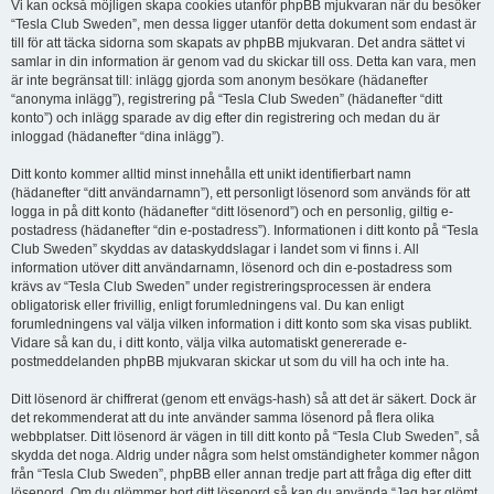
Vi kan också möjligen skapa cookies utanför phpBB mjukvaran när du besöker
“Tesla Club Sweden”, men dessa ligger utanför detta dokument som endast är
till för att täcka sidorna som skapats av phpBB mjukvaran. Det andra sättet vi
samlar in din information är genom vad du skickar till oss. Detta kan vara, men
är inte begränsat till: inlägg gjorda som anonym besökare (hädanefter
“anonyma inlägg”), registrering på “Tesla Club Sweden” (hädanefter “ditt
konto”) och inlägg sparade av dig efter din registrering och medan du är
inloggad (hädanefter “dina inlägg”).
Ditt konto kommer alltid minst innehålla ett unikt identifierbart namn
(hädanefter “ditt användarnamn”), ett personligt lösenord som används för att
logga in på ditt konto (hädanefter “ditt lösenord”) och en personlig, giltig e-
postadress (hädanefter “din e-postadress”). Informationen i ditt konto på “Tesla
Club Sweden” skyddas av dataskyddslagar i landet som vi finns i. All
information utöver ditt användarnamn, lösenord och din e-postadress som
krävs av “Tesla Club Sweden” under registreringsprocessen är endera
obligatorisk eller frivillig, enligt forumledningens val. Du kan enligt
forumledningens val välja vilken information i ditt konto som ska visas publikt.
Vidare så kan du, i ditt konto, välja vilka automatiskt genererade e-
postmeddelanden phpBB mjukvaran skickar ut som du vill ha och inte ha.
Ditt lösenord är chiffrerat (genom ett envägs-hash) så att det är säkert. Dock är
det rekommenderat att du inte använder samma lösenord på flera olika
webbplatser. Ditt lösenord är vägen in till ditt konto på “Tesla Club Sweden”, så
skydda det noga. Aldrig under några som helst omständigheter kommer någon
från “Tesla Club Sweden”, phpBB eller annan tredje part att fråga dig efter ditt
lösenord. Om du glömmer bort ditt lösenord så kan du använda “Jag har glömt