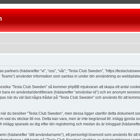
n
as partners (hädanefter “vi”, “oss”, “vår”, “Tesla Club Sweden”, “https://teslaclubs
Teams”) använder information som samlas in under din användning av webbplatsen 
 besöka “Tesla Club Sweden” så kommer phpBB mjukvaran att skapa ett antal cookies, 
er bara en användaridentifierare (hädanefter “användar-id”) och en anonym sessions
s när du väl läst några trådar på “Tesla Club Sweden” och används för att komma ih
är du besöker “Tesla Club Sweden”, men dessa ligger utanför detta dokument som e
om vad du skickar till oss. Detta kan vara, men är inte begränsat till: inlägg gjor
ch inlägg sparade av dig efter din registrering och medan du är inloggad (hädanefter
 namn (hädanefter “ditt användarnamn”), ett personligt lösenord som används för att l