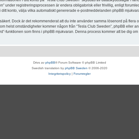
Informationen i ditt konto på “Tesla Club Sweden” skyddas av dataskyddslagar i lande
under registreringsprocessen är endera obligatorisk eller frivillig, enligt forumle
, i ditt konto, välja vilka automatiskt genererade e-postmeddelanden phpBB mjukvara
r säkert. Dock är det rekommenderat att du inte använder samma lösenord på flera olik
om helst omständigheter kommer någon från “Tesla Club Sweden”, phpBB eller annan
enord”-funktionen som finns i phpBB mjukvaran. Denna process kommer att be dig 
Drivs av
phpBB
® Forum Software © phpBB Limited
Swedish translation by
phpBB Sweden
© 2006-2020
Integritetspolicy
|
Forumregler