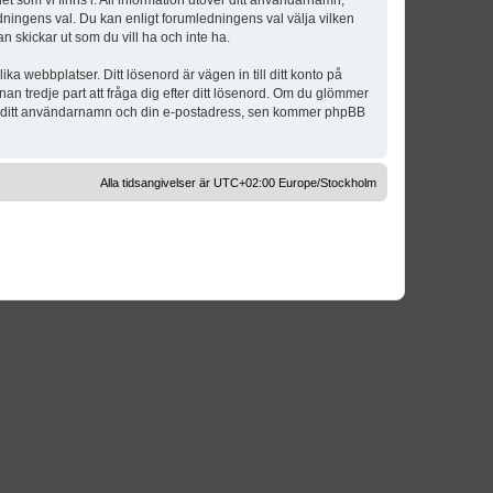
t som vi finns i. All information utöver ditt användarnamn,
dningens val. Du kan enligt forumledningens val välja vilken
n skickar ut som du vill ha och inte ha.
a webbplatser. Ditt lösenord är vägen in till ditt konto på
 tredje part att fråga dig efter ditt lösenord. Om du glömmer
om ditt användarnamn och din e-postadress, sen kommer phpBB
Alla tidsangivelser är UTC+02:00 Europe/Stockholm