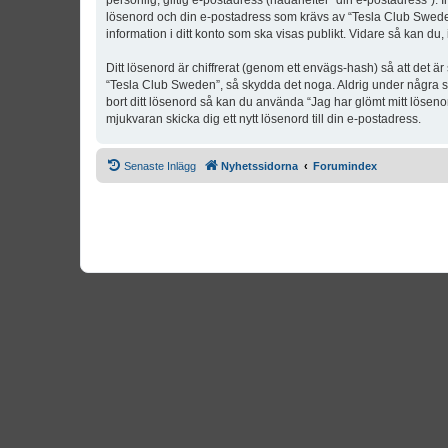
personlig, giltig e-postadress (hädanefter “din e-postadress”). 
lösenord och din e-postadress som krävs av “Tesla Club Sweden” 
information i ditt konto som ska visas publikt. Vidare så kan du
Ditt lösenord är chiffrerat (genom ett envägs-hash) så att det ä
“Tesla Club Sweden”, så skydda det noga. Aldrig under några s
bort ditt lösenord så kan du använda “Jag har glömt mitt lös
mjukvaran skicka dig ett nytt lösenord till din e-postadress.
Senaste Inlägg
Nyhetssidorna
Forumindex