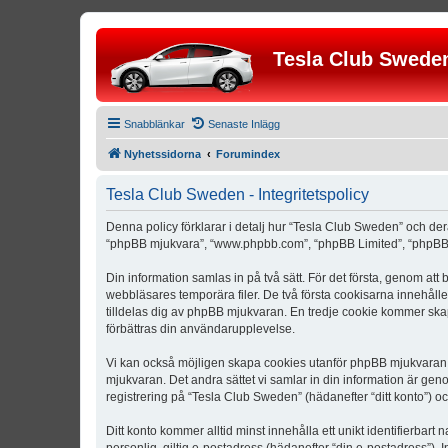
Tesla Club Swede
Snabblänkar
Senaste Inlägg
Nyhetssidorna
Forumindex
Tesla Club Sweden - Integritetspolicy
Denna policy förklarar i detalj hur “Tesla Club Sweden” och der
“phpBB mjukvara”, “www.phpbb.com”, “phpBB Limited”, “phpBB 
Din information samlas in på två sätt. För det första, genom att
webbläsares temporära filer. De två första cookisarna innehåll
tilldelas dig av phpBB mjukvaran. En tredje cookie kommer skapa
förbättras din användarupplevelse.
Vi kan också möjligen skapa cookies utanför phpBB mjukvaran n
mjukvaran. Det andra sättet vi samlar in din information är gen
registrering på “Tesla Club Sweden” (hädanefter “ditt konto”) o
Ditt konto kommer alltid minst innehålla ett unikt identifierbart