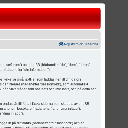
Registrera din Tesla/elbil
weden.se/forum”) och phpBB (hädanefter “de”, “dem”, “deras”,
(hädanefter “din information”).
vilket är små textfiler som laddas ner till din dators
identifierare (hädanefter “sessions-id”), som automatiskt
åg vilka trådar som har lästs och inte lästs, och på detta sätt
ndast är till för att täcka sidorna som skapats av phpBB
da som anonym besökare (hädanefter “anonyma inlägg”),
 “dina inlägg”).
ogga in på ditt konto (hädanefter “ditt lösenord”) och en