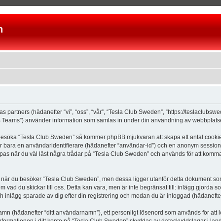
n
as partners (hädanefter “vi”, “oss”, “vår”, “Tesla Club Sweden”, “https://teslaclubs
Teams”) använder information som samlas in under din användning av webbplatsen 
 besöka “Tesla Club Sweden” så kommer phpBB mjukvaran att skapa ett antal cookies, 
er bara en användaridentifierare (hädanefter “användar-id”) och en anonym sessions
s när du väl läst några trådar på “Tesla Club Sweden” och används för att komma ih
är du besöker “Tesla Club Sweden”, men dessa ligger utanför detta dokument som e
om vad du skickar till oss. Detta kan vara, men är inte begränsat till: inlägg gjor
ch inlägg sparade av dig efter din registrering och medan du är inloggad (hädanefter
 namn (hädanefter “ditt användarnamn”), ett personligt lösenord som används för att l