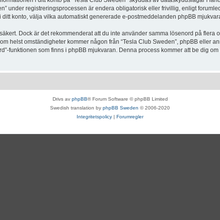
Informationen i ditt konto på “Tesla Club Sweden” skyddas av dataskyddslagar i lande
under registreringsprocessen är endera obligatorisk eller frivillig, enligt forumle
, i ditt konto, välja vilka automatiskt genererade e-postmeddelanden phpBB mjukvara
r säkert. Dock är det rekommenderat att du inte använder samma lösenord på flera olik
om helst omständigheter kommer någon från “Tesla Club Sweden”, phpBB eller annan
enord”-funktionen som finns i phpBB mjukvaran. Denna process kommer att be dig 
Drivs av
phpBB
® Forum Software © phpBB Limited
Swedish translation by
phpBB Sweden
© 2006-2020
Integritetspolicy
|
Forumregler