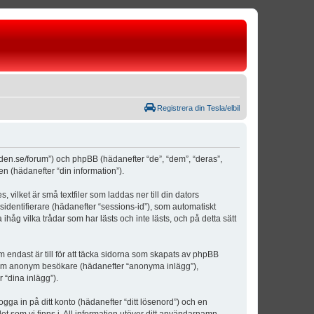
Registrera din Tesla/elbil
weden.se/forum”) och phpBB (hädanefter “de”, “dem”, “deras”,
(hädanefter “din information”).
vilket är små textfiler som laddas ner till din dators
identifierare (hädanefter “sessions-id”), som automatiskt
åg vilka trådar som har lästs och inte lästs, och på detta sätt
ndast är till för att täcka sidorna som skapats av phpBB
da som anonym besökare (hädanefter “anonyma inlägg”),
 “dina inlägg”).
ogga in på ditt konto (hädanefter “ditt lösenord”) och en