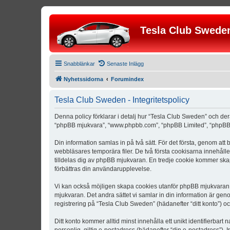
Tesla Club Swede
Snabblänkar
Senaste Inlägg
Nyhetssidorna
Forumindex
Tesla Club Sweden - Integritetspolicy
Denna policy förklarar i detalj hur “Tesla Club Sweden” och der
“phpBB mjukvara”, “www.phpbb.com”, “phpBB Limited”, “phpBB 
Din information samlas in på två sätt. För det första, genom att
webbläsares temporära filer. De två första cookisarna innehåll
tilldelas dig av phpBB mjukvaran. En tredje cookie kommer skapa
förbättras din användarupplevelse.
Vi kan också möjligen skapa cookies utanför phpBB mjukvaran n
mjukvaran. Det andra sättet vi samlar in din information är gen
registrering på “Tesla Club Sweden” (hädanefter “ditt konto”) o
Ditt konto kommer alltid minst innehålla ett unikt identifierbart