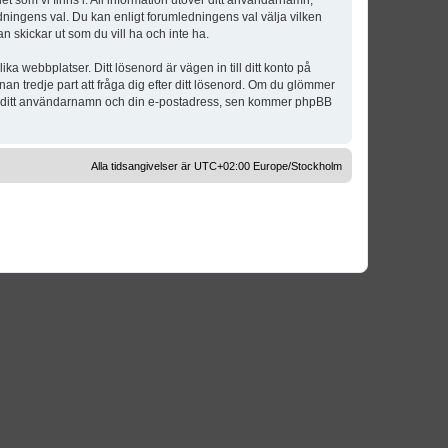
t som vi finns i. All information utöver ditt användarnamn,
dningens val. Du kan enligt forumledningens val välja vilken
n skickar ut som du vill ha och inte ha.
a webbplatser. Ditt lösenord är vägen in till ditt konto på
 tredje part att fråga dig efter ditt lösenord. Om du glömmer
om ditt användarnamn och din e-postadress, sen kommer phpBB
Alla tidsangivelser är UTC+02:00 Europe/Stockholm