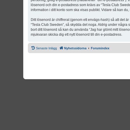
personlig, giltig e-postadress (hädanefter “din e-postadress”). 
lösenord och din e-postadress som krävs av “Tesla Club Sweden” 
information i ditt konto som ska visas publikt. Vidare så kan du
Ditt lösenord är chiffrerat (genom ett envägs-hash) så att det ä
“Tesla Club Sweden”, så skydda det noga. Aldrig under några s
bort ditt lösenord så kan du använda “Jag har glömt mitt lös
mjukvaran skicka dig ett nytt lösenord till din e-postadress.
Senaste Inlägg
Nyhetssidorna
Forumindex