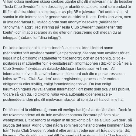
Vi kan också möjligen skapa cookies utanför phpBB mjukvaran när du besöker
“Tesla Club Sweden”, men dessa ligger utanför detta dokument som endast är
till för att täcka sidorna som skapats av phpBB mjukvaran. Det andra sättet vi
samlar in din information är genom vad du skickar till oss. Detta kan vara, men
är inte begränsat till: inlägg gjorda som anonym besökare (hädanefter
“anonyma inlägg”), registrering på “Tesla Club Sweden” (hädanefter “ditt
konto”) och inlägg sparade av dig efter din registrering och medan du är
inloggad (hädanefter “dina inlägg”).
Ditt konto kommer alltid minst innehålla ett unikt identifierbart namn
(hädanefter “ditt användarnamn”), ett personligt lösenord som används för att
logga in på ditt konto (hädanefter “ditt lösenord”) och en personlig, giltig e-
postadress (hädanefter “din e-postadress”). Informationen i ditt konto på “Tesla
Club Sweden” skyddas av dataskyddslagar i landet som vi finns i. All
information utöver ditt användarnamn, lösenord och din e-postadress som
krävs av “Tesla Club Sweden” under registreringsprocessen är endera
obligatorisk eller frivillig, enligt forumledningens val. Du kan enligt
forumledningens val välja vilken information i ditt konto som ska visas publikt.
Vidare så kan du, i ditt konto, välja vilka automatiskt genererade e-
postmeddelanden phpBB mjukvaran skickar ut som du vill ha och inte ha.
Ditt lösenord är chiffrerat (genom ett envägs-hash) så att det är säkert. Dock är
det rekommenderat att du inte använder samma lösenord på flera olika
webbplatser. Ditt lösenord är vägen in till ditt konto på “Tesla Club Sweden”, så
skydda det noga. Aldrig under några som helst omständigheter kommer någon
från “Tesla Club Sweden”, phpBB eller annan tredje part att fråga dig efter ditt
lösenord. Om du glömmer bort ditt lösenord så kan du använda “Jag har glömt