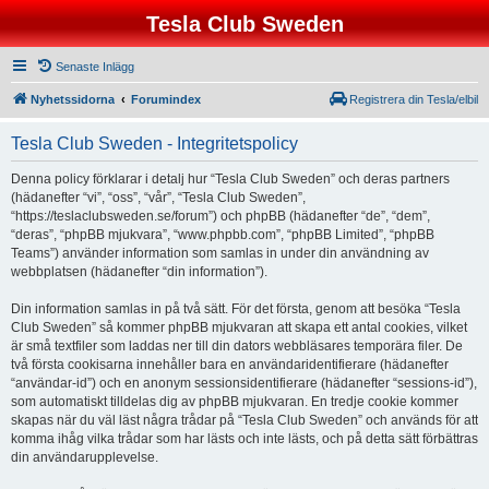
Tesla Club Sweden
Senaste Inlägg
Nyhetssidorna
Forumindex
Registrera din Tesla/elbil
Tesla Club Sweden - Integritetspolicy
Denna policy förklarar i detalj hur “Tesla Club Sweden” och deras partners
(hädanefter “vi”, “oss”, “vår”, “Tesla Club Sweden”,
“https://teslaclubsweden.se/forum”) och phpBB (hädanefter “de”, “dem”,
“deras”, “phpBB mjukvara”, “www.phpbb.com”, “phpBB Limited”, “phpBB
Teams”) använder information som samlas in under din användning av
webbplatsen (hädanefter “din information”).
Din information samlas in på två sätt. För det första, genom att besöka “Tesla
Club Sweden” så kommer phpBB mjukvaran att skapa ett antal cookies, vilket
är små textfiler som laddas ner till din dators webbläsares temporära filer. De
två första cookisarna innehåller bara en användaridentifierare (hädanefter
“användar-id”) och en anonym sessionsidentifierare (hädanefter “sessions-id”),
som automatiskt tilldelas dig av phpBB mjukvaran. En tredje cookie kommer
skapas när du väl läst några trådar på “Tesla Club Sweden” och används för att
komma ihåg vilka trådar som har lästs och inte lästs, och på detta sätt förbättras
din användarupplevelse.