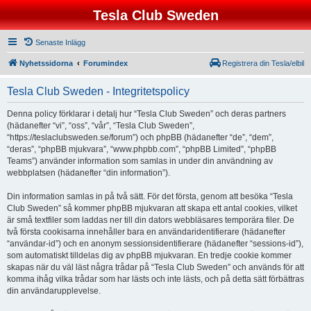
Tesla Club Sweden
Senaste Inlägg
Nyhetssidorna
Forumindex
Registrera din Tesla/elbil
Tesla Club Sweden - Integritetspolicy
Denna policy förklarar i detalj hur “Tesla Club Sweden” och deras partners
(hädanefter “vi”, “oss”, “vår”, “Tesla Club Sweden”,
“https://teslaclubsweden.se/forum”) och phpBB (hädanefter “de”, “dem”,
“deras”, “phpBB mjukvara”, “www.phpbb.com”, “phpBB Limited”, “phpBB
Teams”) använder information som samlas in under din användning av
webbplatsen (hädanefter “din information”).
Din information samlas in på två sätt. För det första, genom att besöka “Tesla
Club Sweden” så kommer phpBB mjukvaran att skapa ett antal cookies, vilket
är små textfiler som laddas ner till din dators webbläsares temporära filer. De
två första cookisarna innehåller bara en användaridentifierare (hädanefter
“användar-id”) och en anonym sessionsidentifierare (hädanefter “sessions-id”),
som automatiskt tilldelas dig av phpBB mjukvaran. En tredje cookie kommer
skapas när du väl läst några trådar på “Tesla Club Sweden” och används för att
komma ihåg vilka trådar som har lästs och inte lästs, och på detta sätt förbättras
din användarupplevelse.