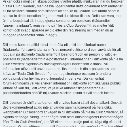
Vi kan också möjligen skapa cookies utanför phpBB mjukvaran när du besöker
“Tesla Club Sweden”, men dessa ligger utanför detta dokument som endast är
till för att täcka sidorna som skapats av phpBB mjukvaran. Det andra sättet vi
samlar in din information är genom vad du skickar till oss. Detta kan vara, men
är inte begränsat till: inlägg gjorda som anonym besökare (hädanefter
“anonyma inlägg”), registrering på “Tesla Club Sweden” (hädanefter “ditt
konto”) och inlägg sparade av dig efter din registrering och medan du är
inloggad (hädanefter “dina inlägg”).
Ditt konto kommer alltid minst innehålla ett unikt identifierbart namn
(hädanefter “ditt användarnamn”), ett personligt lösenord som används för att
logga in på ditt konto (hädanefter “ditt lösenord”) och en personlig, giltig e-
postadress (hädanefter “din e-postadress”). Informationen i ditt konto på “Tesla
Club Sweden” skyddas av dataskyddslagar i landet som vi finns i. All
information utöver ditt användarnamn, lösenord och din e-postadress som
krävs av “Tesla Club Sweden” under registreringsprocessen är endera
obligatorisk eller frivillig, enligt forumledningens val. Du kan enligt
forumledningens val välja vilken information i ditt konto som ska visas publikt.
Vidare så kan du, i ditt konto, välja vilka automatiskt genererade e-
postmeddelanden phpBB mjukvaran skickar ut som du vill ha och inte ha.
Ditt lösenord är chiffrerat (genom ett envägs-hash) så att det är säkert. Dock är
det rekommenderat att du inte använder samma lösenord på flera olika
webbplatser. Ditt lösenord är vägen in till ditt konto på “Tesla Club Sweden”, så
skydda det noga. Aldrig under några som helst omständigheter kommer någon
från “Tesla Club Sweden”, phpBB eller annan tredje part att fråga dig efter ditt
lösenord. Om du glömmer bort ditt lösenord så kan du använda “Jag har glömt