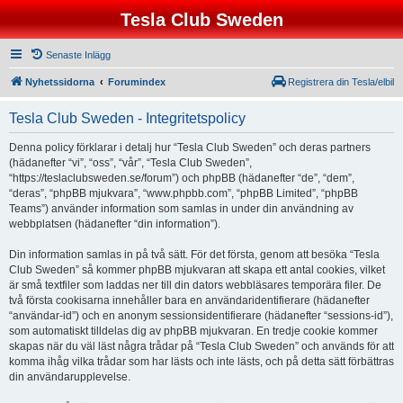
Tesla Club Sweden
Senaste Inlägg
Nyhetssidorna
Forumindex
Registrera din Tesla/elbil
Tesla Club Sweden - Integritetspolicy
Denna policy förklarar i detalj hur “Tesla Club Sweden” och deras partners
(hädanefter “vi”, “oss”, “vår”, “Tesla Club Sweden”,
“https://teslaclubsweden.se/forum”) och phpBB (hädanefter “de”, “dem”,
“deras”, “phpBB mjukvara”, “www.phpbb.com”, “phpBB Limited”, “phpBB
Teams”) använder information som samlas in under din användning av
webbplatsen (hädanefter “din information”).
Din information samlas in på två sätt. För det första, genom att besöka “Tesla
Club Sweden” så kommer phpBB mjukvaran att skapa ett antal cookies, vilket
är små textfiler som laddas ner till din dators webbläsares temporära filer. De
två första cookisarna innehåller bara en användaridentifierare (hädanefter
“användar-id”) och en anonym sessionsidentifierare (hädanefter “sessions-id”),
som automatiskt tilldelas dig av phpBB mjukvaran. En tredje cookie kommer
skapas när du väl läst några trådar på “Tesla Club Sweden” och används för att
komma ihåg vilka trådar som har lästs och inte lästs, och på detta sätt förbättras
din användarupplevelse.