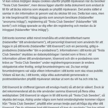
Vi kan också möjligen skapa cookies utanför phpBB mjukvaran när du besöker
“Tesla Club Sweden”, men dessa ligger utanför detta dokument som endast är
till för att täcka sidorna som skapats av phpBB mjukvaran. Det andra sättet vi
samlar in din information är genom vad du skickar till oss. Detta kan vara, men
är inte begränsat till: inlägg gjorda som anonym besökare (hädanefter
“anonyma inlägg”), registrering på “Tesla Club Sweden” (hädanefter “ditt
konto”) och inlägg sparade av dig efter din registrering och medan du är
inloggad (hädanefter “dina inlägg”).
Ditt konto kommer alltid minst innehålla ett unikt identifierbart namn
(hädanefter “ditt användarnamn”), ett personligt lösenord som används för att
logga in på ditt konto (hädanefter “ditt lösenord”) och en personlig, giltig e-
postadress (hädanefter “din e-postadress”). Informationen i ditt konto på “Tesla
Club Sweden” skyddas av dataskyddslagar i landet som vi finns i. All
information utöver ditt användarnamn, lösenord och din e-postadress som
krävs av “Tesla Club Sweden” under registreringsprocessen är endera
obligatorisk eller frivillig, enligt forumledningens val. Du kan enligt
forumledningens val välja vilken information i ditt konto som ska visas publikt.
Vidare så kan du, i ditt konto, välja vilka automatiskt genererade e-
postmeddelanden phpBB mjukvaran skickar ut som du vill ha och inte ha.
Ditt lösenord är chiffrerat (genom ett envägs-hash) så att det är säkert. Dock är
det rekommenderat att du inte använder samma lösenord på flera olika
webbplatser. Ditt lösenord är vägen in till ditt konto på “Tesla Club Sweden”, så
skydda det noga. Aldrig under några som helst omständigheter kommer någon
från “Tesla Club Sweden”, phpBB eller annan tredje part att fråga dig efter ditt
lösenord. Om du glömmer bort ditt lösenord så kan du använda “Jag har glömt