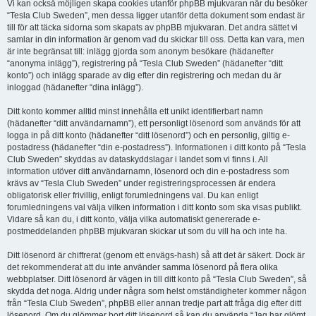
Vi kan också möjligen skapa cookies utanför phpBB mjukvaran när du besöker
“Tesla Club Sweden”, men dessa ligger utanför detta dokument som endast är
till för att täcka sidorna som skapats av phpBB mjukvaran. Det andra sättet vi
samlar in din information är genom vad du skickar till oss. Detta kan vara, men
är inte begränsat till: inlägg gjorda som anonym besökare (hädanefter
“anonyma inlägg”), registrering på “Tesla Club Sweden” (hädanefter “ditt
konto”) och inlägg sparade av dig efter din registrering och medan du är
inloggad (hädanefter “dina inlägg”).
Ditt konto kommer alltid minst innehålla ett unikt identifierbart namn
(hädanefter “ditt användarnamn”), ett personligt lösenord som används för att
logga in på ditt konto (hädanefter “ditt lösenord”) och en personlig, giltig e-
postadress (hädanefter “din e-postadress”). Informationen i ditt konto på “Tesla
Club Sweden” skyddas av dataskyddslagar i landet som vi finns i. All
information utöver ditt användarnamn, lösenord och din e-postadress som
krävs av “Tesla Club Sweden” under registreringsprocessen är endera
obligatorisk eller frivillig, enligt forumledningens val. Du kan enligt
forumledningens val välja vilken information i ditt konto som ska visas publikt.
Vidare så kan du, i ditt konto, välja vilka automatiskt genererade e-
postmeddelanden phpBB mjukvaran skickar ut som du vill ha och inte ha.
Ditt lösenord är chiffrerat (genom ett envägs-hash) så att det är säkert. Dock är
det rekommenderat att du inte använder samma lösenord på flera olika
webbplatser. Ditt lösenord är vägen in till ditt konto på “Tesla Club Sweden”, så
skydda det noga. Aldrig under några som helst omständigheter kommer någon
från “Tesla Club Sweden”, phpBB eller annan tredje part att fråga dig efter ditt
lösenord. Om du glömmer bort ditt lösenord så kan du använda “Jag har glömt