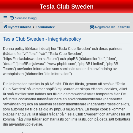
Tesla Club Sweden
Senaste Inlägg
Nyhetssidorna
Forumindex
Registrera din Tesla/elbil
Tesla Club Sweden - Integritetspolicy
Denna policy förklarar i detalj hur “Tesla Club Sweden” och deras partners
(hädanefter “vi”, “oss”, “vår”, “Tesla Club Sweden”,
“https://teslaclubsweden.se/forum”) och phpBB (hädanefter “de”, “dem”,
“deras”, “phpBB mjukvara”, “www.phpbb.com”, “phpBB Limited”, “phpBB
Teams”) använder information som samlas in under din användning av
webbplatsen (hädanefter “din information”).
Din information samlas in på två sätt. För det första, genom att besöka “Tesla
Club Sweden” så kommer phpBB mjukvaran att skapa ett antal cookies, vilket
är små textfiler som laddas ner till din dators webbläsares temporära filer. De
två första cookisarna innehåller bara en användaridentifierare (hädanefter
“användar-id”) och en anonym sessionsidentifierare (hädanefter “sessions-id”),
som automatiskt tilldelas dig av phpBB mjukvaran. En tredje cookie kommer
skapas när du väl läst några trådar på “Tesla Club Sweden” och används för att
komma ihåg vilka trådar som har lästs och inte lästs, och på detta sätt förbättras
din användarupplevelse.