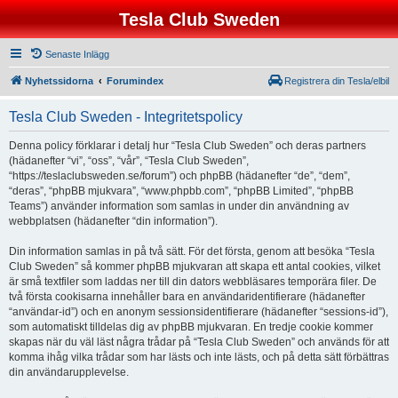
Tesla Club Sweden
Senaste Inlägg
Nyhetssidorna
Forumindex
Registrera din Tesla/elbil
Tesla Club Sweden - Integritetspolicy
Denna policy förklarar i detalj hur “Tesla Club Sweden” och deras partners
(hädanefter “vi”, “oss”, “vår”, “Tesla Club Sweden”,
“https://teslaclubsweden.se/forum”) och phpBB (hädanefter “de”, “dem”,
“deras”, “phpBB mjukvara”, “www.phpbb.com”, “phpBB Limited”, “phpBB
Teams”) använder information som samlas in under din användning av
webbplatsen (hädanefter “din information”).
Din information samlas in på två sätt. För det första, genom att besöka “Tesla
Club Sweden” så kommer phpBB mjukvaran att skapa ett antal cookies, vilket
är små textfiler som laddas ner till din dators webbläsares temporära filer. De
två första cookisarna innehåller bara en användaridentifierare (hädanefter
“användar-id”) och en anonym sessionsidentifierare (hädanefter “sessions-id”),
som automatiskt tilldelas dig av phpBB mjukvaran. En tredje cookie kommer
skapas när du väl läst några trådar på “Tesla Club Sweden” och används för att
komma ihåg vilka trådar som har lästs och inte lästs, och på detta sätt förbättras
din användarupplevelse.