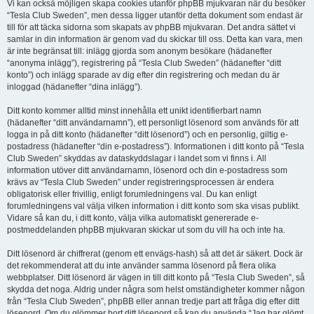
Vi kan också möjligen skapa cookies utanför phpBB mjukvaran när du besöker
“Tesla Club Sweden”, men dessa ligger utanför detta dokument som endast är
till för att täcka sidorna som skapats av phpBB mjukvaran. Det andra sättet vi
samlar in din information är genom vad du skickar till oss. Detta kan vara, men
är inte begränsat till: inlägg gjorda som anonym besökare (hädanefter
“anonyma inlägg”), registrering på “Tesla Club Sweden” (hädanefter “ditt
konto”) och inlägg sparade av dig efter din registrering och medan du är
inloggad (hädanefter “dina inlägg”).
Ditt konto kommer alltid minst innehålla ett unikt identifierbart namn
(hädanefter “ditt användarnamn”), ett personligt lösenord som används för att
logga in på ditt konto (hädanefter “ditt lösenord”) och en personlig, giltig e-
postadress (hädanefter “din e-postadress”). Informationen i ditt konto på “Tesla
Club Sweden” skyddas av dataskyddslagar i landet som vi finns i. All
information utöver ditt användarnamn, lösenord och din e-postadress som
krävs av “Tesla Club Sweden” under registreringsprocessen är endera
obligatorisk eller frivillig, enligt forumledningens val. Du kan enligt
forumledningens val välja vilken information i ditt konto som ska visas publikt.
Vidare så kan du, i ditt konto, välja vilka automatiskt genererade e-
postmeddelanden phpBB mjukvaran skickar ut som du vill ha och inte ha.
Ditt lösenord är chiffrerat (genom ett envägs-hash) så att det är säkert. Dock är
det rekommenderat att du inte använder samma lösenord på flera olika
webbplatser. Ditt lösenord är vägen in till ditt konto på “Tesla Club Sweden”, så
skydda det noga. Aldrig under några som helst omständigheter kommer någon
från “Tesla Club Sweden”, phpBB eller annan tredje part att fråga dig efter ditt
lösenord. Om du glömmer bort ditt lösenord så kan du använda “Jag har glömt