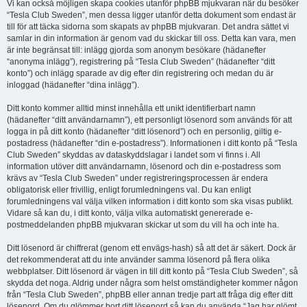
Vi kan också möjligen skapa cookies utanför phpBB mjukvaran när du besöker
“Tesla Club Sweden”, men dessa ligger utanför detta dokument som endast är
till för att täcka sidorna som skapats av phpBB mjukvaran. Det andra sättet vi
samlar in din information är genom vad du skickar till oss. Detta kan vara, men
är inte begränsat till: inlägg gjorda som anonym besökare (hädanefter
“anonyma inlägg”), registrering på “Tesla Club Sweden” (hädanefter “ditt
konto”) och inlägg sparade av dig efter din registrering och medan du är
inloggad (hädanefter “dina inlägg”).
Ditt konto kommer alltid minst innehålla ett unikt identifierbart namn
(hädanefter “ditt användarnamn”), ett personligt lösenord som används för att
logga in på ditt konto (hädanefter “ditt lösenord”) och en personlig, giltig e-
postadress (hädanefter “din e-postadress”). Informationen i ditt konto på “Tesla
Club Sweden” skyddas av dataskyddslagar i landet som vi finns i. All
information utöver ditt användarnamn, lösenord och din e-postadress som
krävs av “Tesla Club Sweden” under registreringsprocessen är endera
obligatorisk eller frivillig, enligt forumledningens val. Du kan enligt
forumledningens val välja vilken information i ditt konto som ska visas publikt.
Vidare så kan du, i ditt konto, välja vilka automatiskt genererade e-
postmeddelanden phpBB mjukvaran skickar ut som du vill ha och inte ha.
Ditt lösenord är chiffrerat (genom ett envägs-hash) så att det är säkert. Dock är
det rekommenderat att du inte använder samma lösenord på flera olika
webbplatser. Ditt lösenord är vägen in till ditt konto på “Tesla Club Sweden”, så
skydda det noga. Aldrig under några som helst omständigheter kommer någon
från “Tesla Club Sweden”, phpBB eller annan tredje part att fråga dig efter ditt
lösenord. Om du glömmer bort ditt lösenord så kan du använda “Jag har glömt