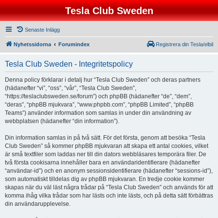
Tesla Club Sweden
Senaste Inlägg
Nyhetssidorna
Forumindex
Registrera din Tesla/elbil
Tesla Club Sweden - Integritetspolicy
Denna policy förklarar i detalj hur “Tesla Club Sweden” och deras partners
(hädanefter “vi”, “oss”, “vår”, “Tesla Club Sweden”,
“https://teslaclubsweden.se/forum”) och phpBB (hädanefter “de”, “dem”,
“deras”, “phpBB mjukvara”, “www.phpbb.com”, “phpBB Limited”, “phpBB
Teams”) använder information som samlas in under din användning av
webbplatsen (hädanefter “din information”).
Din information samlas in på två sätt. För det första, genom att besöka “Tesla
Club Sweden” så kommer phpBB mjukvaran att skapa ett antal cookies, vilket
är små textfiler som laddas ner till din dators webbläsares temporära filer. De
två första cookisarna innehåller bara en användaridentifierare (hädanefter
“användar-id”) och en anonym sessionsidentifierare (hädanefter “sessions-id”),
som automatiskt tilldelas dig av phpBB mjukvaran. En tredje cookie kommer
skapas när du väl läst några trådar på “Tesla Club Sweden” och används för att
komma ihåg vilka trådar som har lästs och inte lästs, och på detta sätt förbättras
din användarupplevelse.