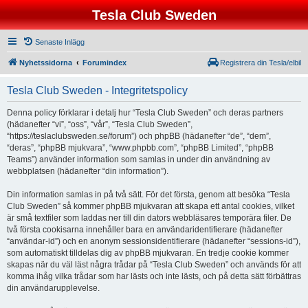
Tesla Club Sweden
Senaste Inlägg
Nyhetssidorna
Forumindex
Registrera din Tesla/elbil
Tesla Club Sweden - Integritetspolicy
Denna policy förklarar i detalj hur “Tesla Club Sweden” och deras partners
(hädanefter “vi”, “oss”, “vår”, “Tesla Club Sweden”,
“https://teslaclubsweden.se/forum”) och phpBB (hädanefter “de”, “dem”,
“deras”, “phpBB mjukvara”, “www.phpbb.com”, “phpBB Limited”, “phpBB
Teams”) använder information som samlas in under din användning av
webbplatsen (hädanefter “din information”).
Din information samlas in på två sätt. För det första, genom att besöka “Tesla
Club Sweden” så kommer phpBB mjukvaran att skapa ett antal cookies, vilket
är små textfiler som laddas ner till din dators webbläsares temporära filer. De
två första cookisarna innehåller bara en användaridentifierare (hädanefter
“användar-id”) och en anonym sessionsidentifierare (hädanefter “sessions-id”),
som automatiskt tilldelas dig av phpBB mjukvaran. En tredje cookie kommer
skapas när du väl läst några trådar på “Tesla Club Sweden” och används för att
komma ihåg vilka trådar som har lästs och inte lästs, och på detta sätt förbättras
din användarupplevelse.