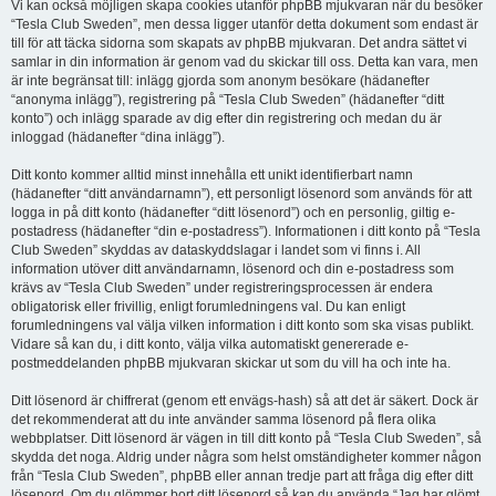
Vi kan också möjligen skapa cookies utanför phpBB mjukvaran när du besöker
“Tesla Club Sweden”, men dessa ligger utanför detta dokument som endast är
till för att täcka sidorna som skapats av phpBB mjukvaran. Det andra sättet vi
samlar in din information är genom vad du skickar till oss. Detta kan vara, men
är inte begränsat till: inlägg gjorda som anonym besökare (hädanefter
“anonyma inlägg”), registrering på “Tesla Club Sweden” (hädanefter “ditt
konto”) och inlägg sparade av dig efter din registrering och medan du är
inloggad (hädanefter “dina inlägg”).
Ditt konto kommer alltid minst innehålla ett unikt identifierbart namn
(hädanefter “ditt användarnamn”), ett personligt lösenord som används för att
logga in på ditt konto (hädanefter “ditt lösenord”) och en personlig, giltig e-
postadress (hädanefter “din e-postadress”). Informationen i ditt konto på “Tesla
Club Sweden” skyddas av dataskyddslagar i landet som vi finns i. All
information utöver ditt användarnamn, lösenord och din e-postadress som
krävs av “Tesla Club Sweden” under registreringsprocessen är endera
obligatorisk eller frivillig, enligt forumledningens val. Du kan enligt
forumledningens val välja vilken information i ditt konto som ska visas publikt.
Vidare så kan du, i ditt konto, välja vilka automatiskt genererade e-
postmeddelanden phpBB mjukvaran skickar ut som du vill ha och inte ha.
Ditt lösenord är chiffrerat (genom ett envägs-hash) så att det är säkert. Dock är
det rekommenderat att du inte använder samma lösenord på flera olika
webbplatser. Ditt lösenord är vägen in till ditt konto på “Tesla Club Sweden”, så
skydda det noga. Aldrig under några som helst omständigheter kommer någon
från “Tesla Club Sweden”, phpBB eller annan tredje part att fråga dig efter ditt
lösenord. Om du glömmer bort ditt lösenord så kan du använda “Jag har glömt