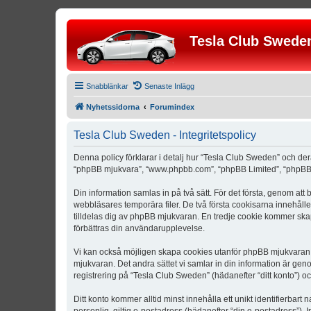
Tesla Club Swede
Snabblänkar
Senaste Inlägg
Nyhetssidorna
Forumindex
Tesla Club Sweden - Integritetspolicy
Denna policy förklarar i detalj hur “Tesla Club Sweden” och der
“phpBB mjukvara”, “www.phpbb.com”, “phpBB Limited”, “phpBB 
Din information samlas in på två sätt. För det första, genom att
webbläsares temporära filer. De två första cookisarna innehåll
tilldelas dig av phpBB mjukvaran. En tredje cookie kommer skapa
förbättras din användarupplevelse.
Vi kan också möjligen skapa cookies utanför phpBB mjukvaran n
mjukvaran. Det andra sättet vi samlar in din information är gen
registrering på “Tesla Club Sweden” (hädanefter “ditt konto”) o
Ditt konto kommer alltid minst innehålla ett unikt identifierbart