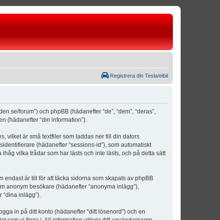
Registrera din Tesla/elbil
weden.se/forum”) och phpBB (hädanefter “de”, “dem”, “deras”,
(hädanefter “din information”).
vilket är små textfiler som laddas ner till din dators
identifierare (hädanefter “sessions-id”), som automatiskt
åg vilka trådar som har lästs och inte lästs, och på detta sätt
ndast är till för att täcka sidorna som skapats av phpBB
da som anonym besökare (hädanefter “anonyma inlägg”),
 “dina inlägg”).
ogga in på ditt konto (hädanefter “ditt lösenord”) och en