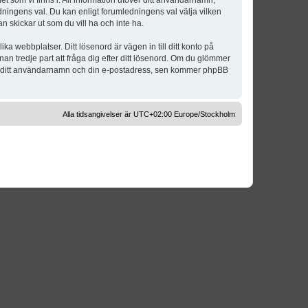
t som vi finns i. All information utöver ditt användarnamn,
dningens val. Du kan enligt forumledningens val välja vilken
n skickar ut som du vill ha och inte ha.
a webbplatser. Ditt lösenord är vägen in till ditt konto på
 tredje part att fråga dig efter ditt lösenord. Om du glömmer
om ditt användarnamn och din e-postadress, sen kommer phpBB
Alla tidsangivelser är UTC+02:00 Europe/Stockholm