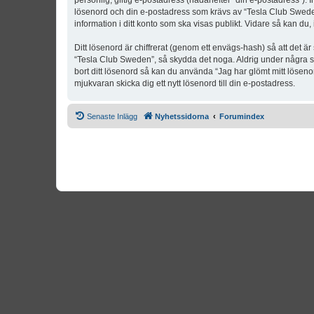
personlig, giltig e-postadress (hädanefter “din e-postadress”). 
lösenord och din e-postadress som krävs av “Tesla Club Sweden” 
information i ditt konto som ska visas publikt. Vidare så kan du
Ditt lösenord är chiffrerat (genom ett envägs-hash) så att det ä
“Tesla Club Sweden”, så skydda det noga. Aldrig under några s
bort ditt lösenord så kan du använda “Jag har glömt mitt lös
mjukvaran skicka dig ett nytt lösenord till din e-postadress.
Senaste Inlägg
Nyhetssidorna
Forumindex