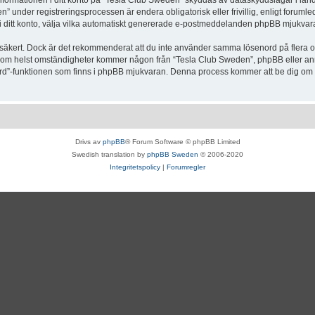
Informationen i ditt konto på “Tesla Club Sweden” skyddas av dataskyddslagar i lande
under registreringsprocessen är endera obligatorisk eller frivillig, enligt forumle
, i ditt konto, välja vilka automatiskt genererade e-postmeddelanden phpBB mjukvara
r säkert. Dock är det rekommenderat att du inte använder samma lösenord på flera olik
om helst omständigheter kommer någon från “Tesla Club Sweden”, phpBB eller annan
enord”-funktionen som finns i phpBB mjukvaran. Denna process kommer att be dig 
Drivs av
phpBB
® Forum Software © phpBB Limited
Swedish translation by
phpBB Sweden
© 2006-2020
Integritetspolicy
|
Forumregler