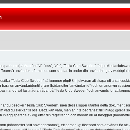
n
as partners (hädanefter “vi”, “oss”, “vår”, “Tesla Club Sweden”, “https://teslaclubs
Teams”) använder information som samlas in under din användning av webbplatsen 
 besöka “Tesla Club Sweden” så kommer phpBB mjukvaran att skapa ett antal cookies, 
er bara en användaridentifierare (hädanefter “användar-id”) och en anonym sessions
s när du väl läst några trådar på “Tesla Club Sweden” och används för att komma ih
är du besöker “Tesla Club Sweden”, men dessa ligger utanför detta dokument som e
om vad du skickar till oss. Detta kan vara, men är inte begränsat till: inlägg gjor
ch inlägg sparade av dig efter din registrering och medan du är inloggad (hädanefter
 namn (hädanefter “ditt användarnamn”), ett personligt lösenord som används för att l