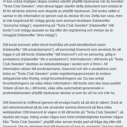
Vi kan också möjligen skapa cookies utanför phpBB mjukvaran när du besöker
“Tesla Club Sweden”, men dessa ligger utanför detta dokument som endast är
till för att täcka sidorna som skapats av phpBB mjukvaran. Det andra sättet vi
samlar in din information är genom vad du skickar till oss. Detta kan vara, men
är inte begränsat till: inlägg gjorda som anonym besökare (hädanefter
“anonyma inlägg”), registrering på “Tesla Club Sweden” (hädanefter “ditt
konto”) och inlägg sparade av dig efter din registrering och medan du är
inloggad (hädanefter “dina inlägg”).
Ditt konto kommer alltid minst innehålla ett unikt identifierbart namn
(hädanefter “ditt användarnamn”), ett personligt lösenord som används för att
logga in på ditt konto (hädanefter “ditt lösenord”) och en personlig, giltig e-
postadress (hädanefter “din e-postadress”). Informationen i ditt konto på “Tesla
Club Sweden” skyddas av dataskyddslagar i landet som vi finns i. All
information utöver ditt användarnamn, lösenord och din e-postadress som
krävs av “Tesla Club Sweden” under registreringsprocessen är endera
obligatorisk eller frivillig, enligt forumledningens val. Du kan enligt
forumledningens val välja vilken information i ditt konto som ska visas publikt.
Vidare så kan du, i ditt konto, välja vilka automatiskt genererade e-
postmeddelanden phpBB mjukvaran skickar ut som du vill ha och inte ha.
Ditt lösenord är chiffrerat (genom ett envägs-hash) så att det är säkert. Dock är
det rekommenderat att du inte använder samma lösenord på flera olika
webbplatser. Ditt lösenord är vägen in till ditt konto på “Tesla Club Sweden”, så
skydda det noga. Aldrig under några som helst omständigheter kommer någon
från “Tesla Club Sweden”, phpBB eller annan tredje part att fråga dig efter ditt
lösenord. Om du glömmer bort ditt lösenord så kan du använda “Jag har glömt