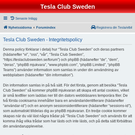
Tesla Club Sweden
Senaste Inlägg
Nyhetssidorna
Forumindex
Registrera din Tesla/elbil
Tesla Club Sweden - Integritetspolicy
Denna policy förklarar i detalj hur “Tesla Club Sweden” och deras partners
(hädanefter “vi”, “oss”, “vår”, “Tesla Club Sweden”,
“https://teslaclubsweden.se/forum”) och phpBB (hädanefter “de”, “dem”,
“deras”, “phpBB mjukvara”, “www.phpbb.com”, “phpBB Limited”, “phpBB
Teams”) använder information som samlas in under din användning av
webbplatsen (hädanefter “din information”).
Din information samlas in på två sätt. För det första, genom att besöka “Tesla
Club Sweden” så kommer phpBB mjukvaran att skapa ett antal cookies, vilket
är små textfiler som laddas ner till din dators webbläsares temporära filer. De
två första cookisarna innehåller bara en användaridentifierare (hädanefter
“användar-id”) och en anonym sessionsidentifierare (hädanefter “sessions-id”),
som automatiskt tilldelas dig av phpBB mjukvaran. En tredje cookie kommer
skapas när du väl läst några trådar på “Tesla Club Sweden” och används för att
komma ihåg vilka trådar som har lästs och inte lästs, och på detta sätt förbättras
din användarupplevelse.