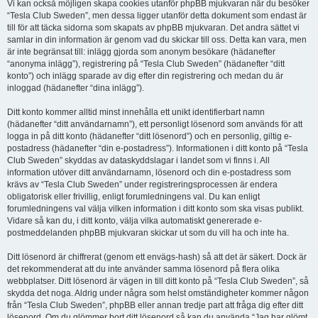
Vi kan också möjligen skapa cookies utanför phpBB mjukvaran när du besöker
“Tesla Club Sweden”, men dessa ligger utanför detta dokument som endast är
till för att täcka sidorna som skapats av phpBB mjukvaran. Det andra sättet vi
samlar in din information är genom vad du skickar till oss. Detta kan vara, men
är inte begränsat till: inlägg gjorda som anonym besökare (hädanefter
“anonyma inlägg”), registrering på “Tesla Club Sweden” (hädanefter “ditt
konto”) och inlägg sparade av dig efter din registrering och medan du är
inloggad (hädanefter “dina inlägg”).
Ditt konto kommer alltid minst innehålla ett unikt identifierbart namn
(hädanefter “ditt användarnamn”), ett personligt lösenord som används för att
logga in på ditt konto (hädanefter “ditt lösenord”) och en personlig, giltig e-
postadress (hädanefter “din e-postadress”). Informationen i ditt konto på “Tesla
Club Sweden” skyddas av dataskyddslagar i landet som vi finns i. All
information utöver ditt användarnamn, lösenord och din e-postadress som
krävs av “Tesla Club Sweden” under registreringsprocessen är endera
obligatorisk eller frivillig, enligt forumledningens val. Du kan enligt
forumledningens val välja vilken information i ditt konto som ska visas publikt.
Vidare så kan du, i ditt konto, välja vilka automatiskt genererade e-
postmeddelanden phpBB mjukvaran skickar ut som du vill ha och inte ha.
Ditt lösenord är chiffrerat (genom ett envägs-hash) så att det är säkert. Dock är
det rekommenderat att du inte använder samma lösenord på flera olika
webbplatser. Ditt lösenord är vägen in till ditt konto på “Tesla Club Sweden”, så
skydda det noga. Aldrig under några som helst omständigheter kommer någon
från “Tesla Club Sweden”, phpBB eller annan tredje part att fråga dig efter ditt
lösenord. Om du glömmer bort ditt lösenord så kan du använda “Jag har glömt