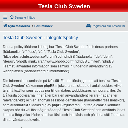
Tesla Club Sweden
Senaste Inlägg
Nyhetssidorna
Forumindex
Registrera din Tesla/elbil
Tesla Club Sweden - Integritetspolicy
Denna policy förklarar i detalj hur “Tesla Club Sweden” och deras partners
(hädanefter “vi”, “oss”, “vår”, “Tesla Club Sweden”,
“https://teslaclubsweden.se/forum”) och phpBB (hädanefter “de”, “dem”,
“deras”, “phpBB mjukvara”, “www.phpbb.com”, “phpBB Limited”, “phpBB
Teams”) använder information som samlas in under din användning av
webbplatsen (hädanefter “din information”).
Din information samlas in på två sätt. För det första, genom att besöka “Tesla
Club Sweden” så kommer phpBB mjukvaran att skapa ett antal cookies, vilket
är små textfiler som laddas ner till din dators webbläsares temporära filer. De
två första cookisarna innehåller bara en användaridentifierare (hädanefter
“användar-id”) och en anonym sessionsidentifierare (hädanefter “sessions-id”),
som automatiskt tilldelas dig av phpBB mjukvaran. En tredje cookie kommer
skapas när du väl läst några trådar på “Tesla Club Sweden” och används för att
komma ihåg vilka trådar som har lästs och inte lästs, och på detta sätt förbättras
din användarupplevelse.