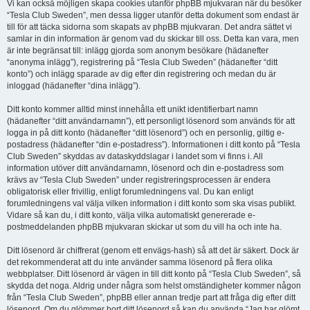
Vi kan också möjligen skapa cookies utanför phpBB mjukvaran när du besöker
“Tesla Club Sweden”, men dessa ligger utanför detta dokument som endast är
till för att täcka sidorna som skapats av phpBB mjukvaran. Det andra sättet vi
samlar in din information är genom vad du skickar till oss. Detta kan vara, men
är inte begränsat till: inlägg gjorda som anonym besökare (hädanefter
“anonyma inlägg”), registrering på “Tesla Club Sweden” (hädanefter “ditt
konto”) och inlägg sparade av dig efter din registrering och medan du är
inloggad (hädanefter “dina inlägg”).
Ditt konto kommer alltid minst innehålla ett unikt identifierbart namn
(hädanefter “ditt användarnamn”), ett personligt lösenord som används för att
logga in på ditt konto (hädanefter “ditt lösenord”) och en personlig, giltig e-
postadress (hädanefter “din e-postadress”). Informationen i ditt konto på “Tesla
Club Sweden” skyddas av dataskyddslagar i landet som vi finns i. All
information utöver ditt användarnamn, lösenord och din e-postadress som
krävs av “Tesla Club Sweden” under registreringsprocessen är endera
obligatorisk eller frivillig, enligt forumledningens val. Du kan enligt
forumledningens val välja vilken information i ditt konto som ska visas publikt.
Vidare så kan du, i ditt konto, välja vilka automatiskt genererade e-
postmeddelanden phpBB mjukvaran skickar ut som du vill ha och inte ha.
Ditt lösenord är chiffrerat (genom ett envägs-hash) så att det är säkert. Dock är
det rekommenderat att du inte använder samma lösenord på flera olika
webbplatser. Ditt lösenord är vägen in till ditt konto på “Tesla Club Sweden”, så
skydda det noga. Aldrig under några som helst omständigheter kommer någon
från “Tesla Club Sweden”, phpBB eller annan tredje part att fråga dig efter ditt
lösenord. Om du glömmer bort ditt lösenord så kan du använda “Jag har glömt