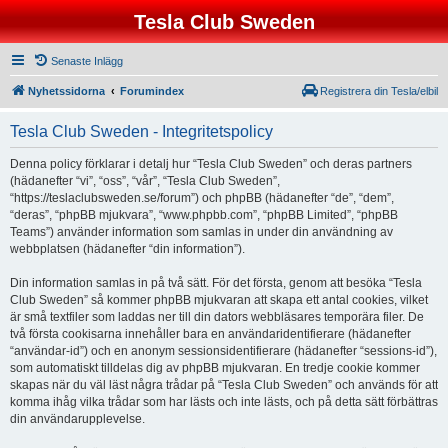
Tesla Club Sweden
Senaste Inlägg
Nyhetssidorna
Forumindex
Registrera din Tesla/elbil
Tesla Club Sweden - Integritetspolicy
Denna policy förklarar i detalj hur “Tesla Club Sweden” och deras partners
(hädanefter “vi”, “oss”, “vår”, “Tesla Club Sweden”,
“https://teslaclubsweden.se/forum”) och phpBB (hädanefter “de”, “dem”,
“deras”, “phpBB mjukvara”, “www.phpbb.com”, “phpBB Limited”, “phpBB
Teams”) använder information som samlas in under din användning av
webbplatsen (hädanefter “din information”).
Din information samlas in på två sätt. För det första, genom att besöka “Tesla
Club Sweden” så kommer phpBB mjukvaran att skapa ett antal cookies, vilket
är små textfiler som laddas ner till din dators webbläsares temporära filer. De
två första cookisarna innehåller bara en användaridentifierare (hädanefter
“användar-id”) och en anonym sessionsidentifierare (hädanefter “sessions-id”),
som automatiskt tilldelas dig av phpBB mjukvaran. En tredje cookie kommer
skapas när du väl läst några trådar på “Tesla Club Sweden” och används för att
komma ihåg vilka trådar som har lästs och inte lästs, och på detta sätt förbättras
din användarupplevelse.