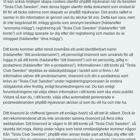
Vi kan också möjligen skapa cookies utanför phpBB mjukvaran när du besöker
“Tesla Club Sweden”, men dessa ligger utanför detta dokument som endast är
till för att täcka sidorna som skapats av phpBB mjukvaran. Det andra sättet vi
samlar in din information är genom vad du skickar till oss. Detta kan vara, men
är inte begränsat till: inlägg gjorda som anonym besökare (hädanefter
“anonyma inlägg”), registrering på “Tesla Club Sweden” (hädanefter “ditt
konto”) och inlägg sparade av dig efter din registrering och medan du är
inloggad (hädanefter “dina inlägg”).
Ditt konto kommer alltid minst innehålla ett unikt identifierbart namn
(hädanefter “ditt användarnamn”), ett personligt lösenord som används för att
logga in på ditt konto (hädanefter “ditt lösenord”) och en personlig, giltig e-
postadress (hädanefter “din e-postadress”). Informationen i ditt konto på “Tesla
Club Sweden” skyddas av dataskyddslagar i landet som vi finns i. All
information utöver ditt användarnamn, lösenord och din e-postadress som
krävs av “Tesla Club Sweden” under registreringsprocessen är endera
obligatorisk eller frivillig, enligt forumledningens val. Du kan enligt
forumledningens val välja vilken information i ditt konto som ska visas publikt.
Vidare så kan du, i ditt konto, välja vilka automatiskt genererade e-
postmeddelanden phpBB mjukvaran skickar ut som du vill ha och inte ha.
Ditt lösenord är chiffrerat (genom ett envägs-hash) så att det är säkert. Dock är
det rekommenderat att du inte använder samma lösenord på flera olika
webbplatser. Ditt lösenord är vägen in till ditt konto på “Tesla Club Sweden”, så
skydda det noga. Aldrig under några som helst omständigheter kommer någon
från “Tesla Club Sweden”, phpBB eller annan tredje part att fråga dig efter ditt
lösenord. Om du glömmer bort ditt lösenord så kan du använda “Jag har glömt