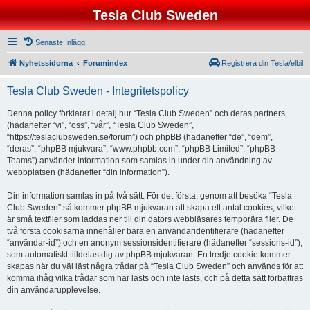
Tesla Club Sweden
Senaste Inlägg
Nyhetssidorna
Forumindex
Registrera din Tesla/elbil
Tesla Club Sweden - Integritetspolicy
Denna policy förklarar i detalj hur “Tesla Club Sweden” och deras partners
(hädanefter “vi”, “oss”, “vår”, “Tesla Club Sweden”,
“https://teslaclubsweden.se/forum”) och phpBB (hädanefter “de”, “dem”,
“deras”, “phpBB mjukvara”, “www.phpbb.com”, “phpBB Limited”, “phpBB
Teams”) använder information som samlas in under din användning av
webbplatsen (hädanefter “din information”).
Din information samlas in på två sätt. För det första, genom att besöka “Tesla
Club Sweden” så kommer phpBB mjukvaran att skapa ett antal cookies, vilket
är små textfiler som laddas ner till din dators webbläsares temporära filer. De
två första cookisarna innehåller bara en användaridentifierare (hädanefter
“användar-id”) och en anonym sessionsidentifierare (hädanefter “sessions-id”),
som automatiskt tilldelas dig av phpBB mjukvaran. En tredje cookie kommer
skapas när du väl läst några trådar på “Tesla Club Sweden” och används för att
komma ihåg vilka trådar som har lästs och inte lästs, och på detta sätt förbättras
din användarupplevelse.