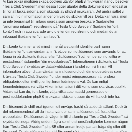
Vi kan också möjligen skapa cookies utanför phpBB mjukvaran när du besöker
“Tesla Club Sweden”, men dessa ligger utanför detta dokument som endast är
till för att täcka sidorna som skapats av phpBB mjukvaran. Det andra sättet vi
samlar in din information är genom vad du skickar till oss. Detta kan vara, men
är inte begränsat till: inlägg gjorda som anonym besökare (hädanefter
“anonyma inlägg”), registrering på “Tesla Club Sweden” (hädanefter “ditt
konto”) och inlägg sparade av dig efter din registrering och medan du är
inloggad (hädanefter “dina inlägg”).
Ditt konto kommer alltid minst innehålla ett unikt identifierbart namn
(hädanefter “ditt användarnamn”), ett personligt lösenord som används för att
logga in på ditt konto (hädanefter “ditt lösenord”) och en personlig, giltig e-
postadress (hädanefter “din e-postadress”). Informationen i ditt konto på “Tesla
Club Sweden” skyddas av dataskyddslagar i landet som vi finns i. All
information utöver ditt användarnamn, lösenord och din e-postadress som
krävs av “Tesla Club Sweden” under registreringsprocessen är endera
obligatorisk eller frivillig, enligt forumledningens val. Du kan enligt
forumledningens val välja vilken information i ditt konto som ska visas publikt.
Vidare så kan du, i ditt konto, välja vilka automatiskt genererade e-
postmeddelanden phpBB mjukvaran skickar ut som du vill ha och inte ha.
Ditt lösenord är chiffrerat (genom ett envägs-hash) så att det är säkert. Dock är
det rekommenderat att du inte använder samma lösenord på flera olika
webbplatser. Ditt lösenord är vägen in till ditt konto på “Tesla Club Sweden”, så
skydda det noga. Aldrig under några som helst omständigheter kommer någon
från “Tesla Club Sweden”, phpBB eller annan tredje part att fråga dig efter ditt
lösenord. Om du glömmer bort ditt lösenord så kan du använda “Jag har glömt