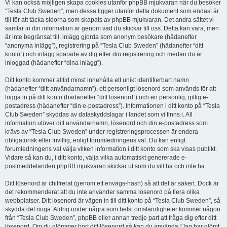
Vi kan också möjligen skapa cookies utanför phpBB mjukvaran när du besöker
“Tesla Club Sweden”, men dessa ligger utanför detta dokument som endast är
till för att täcka sidorna som skapats av phpBB mjukvaran. Det andra sättet vi
samlar in din information är genom vad du skickar till oss. Detta kan vara, men
är inte begränsat till: inlägg gjorda som anonym besökare (hädanefter
“anonyma inlägg”), registrering på “Tesla Club Sweden” (hädanefter “ditt
konto”) och inlägg sparade av dig efter din registrering och medan du är
inloggad (hädanefter “dina inlägg”).
Ditt konto kommer alltid minst innehålla ett unikt identifierbart namn
(hädanefter “ditt användarnamn”), ett personligt lösenord som används för att
logga in på ditt konto (hädanefter “ditt lösenord”) och en personlig, giltig e-
postadress (hädanefter “din e-postadress”). Informationen i ditt konto på “Tesla
Club Sweden” skyddas av dataskyddslagar i landet som vi finns i. All
information utöver ditt användarnamn, lösenord och din e-postadress som
krävs av “Tesla Club Sweden” under registreringsprocessen är endera
obligatorisk eller frivillig, enligt forumledningens val. Du kan enligt
forumledningens val välja vilken information i ditt konto som ska visas publikt.
Vidare så kan du, i ditt konto, välja vilka automatiskt genererade e-
postmeddelanden phpBB mjukvaran skickar ut som du vill ha och inte ha.
Ditt lösenord är chiffrerat (genom ett envägs-hash) så att det är säkert. Dock är
det rekommenderat att du inte använder samma lösenord på flera olika
webbplatser. Ditt lösenord är vägen in till ditt konto på “Tesla Club Sweden”, så
skydda det noga. Aldrig under några som helst omständigheter kommer någon
från “Tesla Club Sweden”, phpBB eller annan tredje part att fråga dig efter ditt
lösenord. Om du glömmer bort ditt lösenord så kan du använda “Jag har glömt