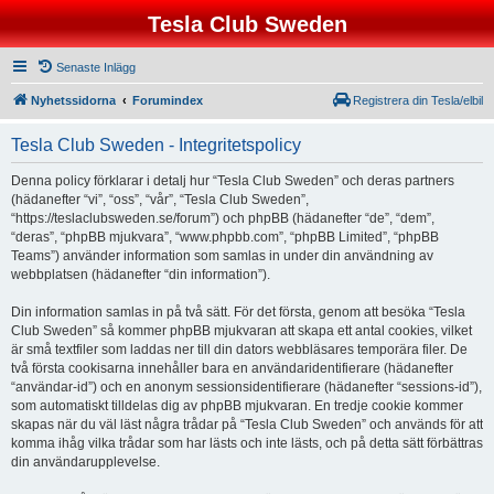
Tesla Club Sweden
Senaste Inlägg
Nyhetssidorna
Forumindex
Registrera din Tesla/elbil
Tesla Club Sweden - Integritetspolicy
Denna policy förklarar i detalj hur “Tesla Club Sweden” och deras partners
(hädanefter “vi”, “oss”, “vår”, “Tesla Club Sweden”,
“https://teslaclubsweden.se/forum”) och phpBB (hädanefter “de”, “dem”,
“deras”, “phpBB mjukvara”, “www.phpbb.com”, “phpBB Limited”, “phpBB
Teams”) använder information som samlas in under din användning av
webbplatsen (hädanefter “din information”).
Din information samlas in på två sätt. För det första, genom att besöka “Tesla
Club Sweden” så kommer phpBB mjukvaran att skapa ett antal cookies, vilket
är små textfiler som laddas ner till din dators webbläsares temporära filer. De
två första cookisarna innehåller bara en användaridentifierare (hädanefter
“användar-id”) och en anonym sessionsidentifierare (hädanefter “sessions-id”),
som automatiskt tilldelas dig av phpBB mjukvaran. En tredje cookie kommer
skapas när du väl läst några trådar på “Tesla Club Sweden” och används för att
komma ihåg vilka trådar som har lästs och inte lästs, och på detta sätt förbättras
din användarupplevelse.