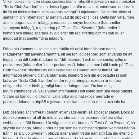
Vi kan också möjligen skapa cookies utanför phpBB mjukvaran när du besöker
“Tesla Club Sweden”, men dessa ligger utanför detta dokument som endast är
till för att täcka sidorna som skapats av phpBB mjukvaran. Det andra sättet vi
samlar in din information är genom vad du skickar till oss. Detta kan vara, men
är inte begränsat till: inlägg gjorda som anonym besökare (hädanefter
“anonyma inlägg”), registrering på “Tesla Club Sweden” (hädanefter “ditt
konto”) och inlägg sparade av dig efter din registrering och medan du är
inloggad (hädanefter “dina inlägg”).
Ditt konto kommer alltid minst innehålla ett unikt identifierbart namn
(hädanefter “ditt användarnamn”), ett personligt lösenord som används för att
logga in på ditt konto (hädanefter “ditt lösenord”) och en personlig, giltig e-
postadress (hädanefter “din e-postadress”). Informationen i ditt konto på “Tesla
Club Sweden” skyddas av dataskyddslagar i landet som vi finns i. All
information utöver ditt användarnamn, lösenord och din e-postadress som
krävs av “Tesla Club Sweden” under registreringsprocessen är endera
obligatorisk eller frivillig, enligt forumledningens val. Du kan enligt
forumledningens val välja vilken information i ditt konto som ska visas publikt.
Vidare så kan du, i ditt konto, välja vilka automatiskt genererade e-
postmeddelanden phpBB mjukvaran skickar ut som du vill ha och inte ha.
Ditt lösenord är chiffrerat (genom ett envägs-hash) så att det är säkert. Dock är
det rekommenderat att du inte använder samma lösenord på flera olika
webbplatser. Ditt lösenord är vägen in till ditt konto på “Tesla Club Sweden”, så
skydda det noga. Aldrig under några som helst omständigheter kommer någon
från “Tesla Club Sweden”, phpBB eller annan tredje part att fråga dig efter ditt
lösenord. Om du glömmer bort ditt lösenord så kan du använda “Jag har glömt