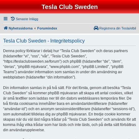
Tesla Club Sweden
Senaste Inlägg
Nyhetssidorna
Forumindex
Registrera din Tesla/elbil
Tesla Club Sweden - Integritetspolicy
Denna policy förklarar i detalj hur “Tesla Club Sweden” och deras partners
(hädanefter “vi”, “oss”, “vår”, “Tesla Club Sweden”,
“https://teslaclubsweden.se/forum”) och phpBB (hädanefter “de”, “dem”,
“deras”, “phpBB mjukvara”, “www.phpbb.com”, “phpBB Limited”, “phpBB
Teams”) använder information som samlas in under din användning av
webbplatsen (hädanefter “din information”).
Din information samlas in på två sätt. För det första, genom att besöka “Tesla
Club Sweden” så kommer phpBB mjukvaran att skapa ett antal cookies, vilket
är små textfiler som laddas ner till din dators webbläsares temporära filer. De
två första cookisarna innehåller bara en användaridentifierare (hädanefter
“användar-id”) och en anonym sessionsidentifierare (hädanefter “sessions-id”),
som automatiskt tilldelas dig av phpBB mjukvaran. En tredje cookie kommer
skapas när du väl läst några trådar på “Tesla Club Sweden” och används för att
komma ihåg vilka trådar som har lästs och inte lästs, och på detta sätt förbättras
din användarupplevelse.