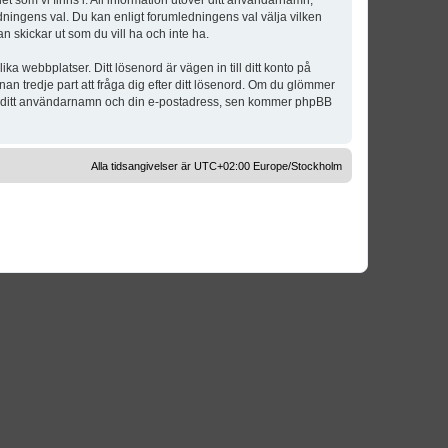
t som vi finns i. All information utöver ditt användarnamn,
dningens val. Du kan enligt forumledningens val välja vilken
n skickar ut som du vill ha och inte ha.
a webbplatser. Ditt lösenord är vägen in till ditt konto på
 tredje part att fråga dig efter ditt lösenord. Om du glömmer
om ditt användarnamn och din e-postadress, sen kommer phpBB
Alla tidsangivelser är UTC+02:00 Europe/Stockholm