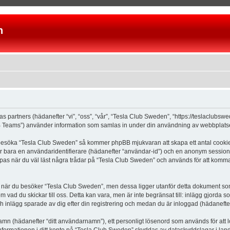
n
as partners (hädanefter “vi”, “oss”, “vår”, “Tesla Club Sweden”, “https://teslaclubs
Teams”) använder information som samlas in under din användning av webbplatsen 
 besöka “Tesla Club Sweden” så kommer phpBB mjukvaran att skapa ett antal cookies, 
er bara en användaridentifierare (hädanefter “användar-id”) och en anonym sessions
s när du väl läst några trådar på “Tesla Club Sweden” och används för att komma ih
är du besöker “Tesla Club Sweden”, men dessa ligger utanför detta dokument som e
om vad du skickar till oss. Detta kan vara, men är inte begränsat till: inlägg gjor
ch inlägg sparade av dig efter din registrering och medan du är inloggad (hädanefter
 namn (hädanefter “ditt användarnamn”), ett personligt lösenord som används för att l