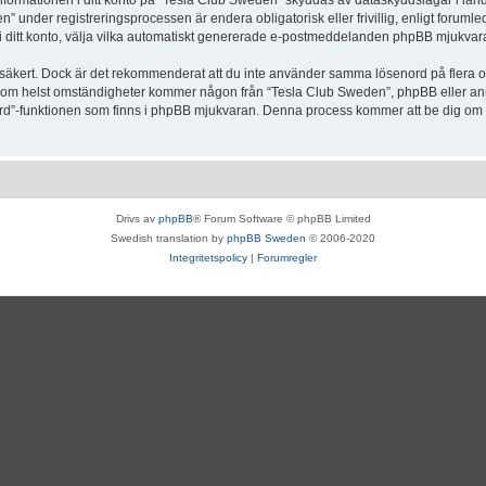
Informationen i ditt konto på “Tesla Club Sweden” skyddas av dataskyddslagar i lande
under registreringsprocessen är endera obligatorisk eller frivillig, enligt forumle
, i ditt konto, välja vilka automatiskt genererade e-postmeddelanden phpBB mjukvara
r säkert. Dock är det rekommenderat att du inte använder samma lösenord på flera olik
om helst omständigheter kommer någon från “Tesla Club Sweden”, phpBB eller annan
enord”-funktionen som finns i phpBB mjukvaran. Denna process kommer att be dig 
Drivs av
phpBB
® Forum Software © phpBB Limited
Swedish translation by
phpBB Sweden
© 2006-2020
Integritetspolicy
|
Forumregler