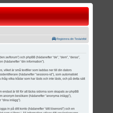
Registrera din Tesla/elbil
weden.se/forum”) och phpBB (hädanefter “de”, “dem”, “deras”,
(hädanefter “din information”).
vilket är små textfiler som laddas ner till din dators
identifierare (hädanefter “sessions-id”), som automatiskt
åg vilka trådar som har lästs och inte lästs, och på detta sätt
ndast är till för att täcka sidorna som skapats av phpBB
da som anonym besökare (hädanefter “anonyma inlägg”),
 “dina inlägg”).
ogga in på ditt konto (hädanefter “ditt lösenord”) och en