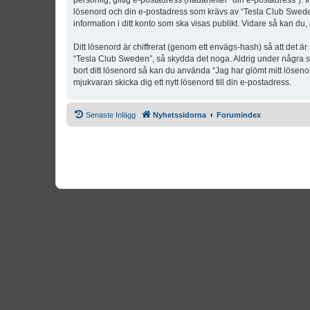
personlig, giltig e-postadress (hädanefter “din e-postadress”). 
lösenord och din e-postadress som krävs av “Tesla Club Sweden” 
information i ditt konto som ska visas publikt. Vidare så kan du
Ditt lösenord är chiffrerat (genom ett envägs-hash) så att det ä
“Tesla Club Sweden”, så skydda det noga. Aldrig under några s
bort ditt lösenord så kan du använda “Jag har glömt mitt lös
mjukvaran skicka dig ett nytt lösenord till din e-postadress.
Senaste Inlägg
Nyhetssidorna
Forumindex