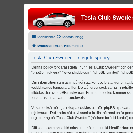
Tesla Club Swede
Snabblänkar
Senaste Inlägg
Nyhetssidorna
Forumindex
Tesla Club Sweden - Integritetspolicy
Denna policy förklarar i detalj hur “Tesla Club Sweden” och der
“phpBB mjukvara”, “www.phpbb.com”, “phpBB Limited”, “phpBB 
Din information samlas in på två sätt. För det första, genom att
webbläsares temporära filer. De två första cookisarna innehåll
tilldelas dig av phpBB mjukvaran. En tredje cookie kommer skapa
förbättras din användarupplevelse.
Vi kan också möjligen skapa cookies utanför phpBB mjukvaran n
mjukvaran. Det andra sättet vi samlar in din information är gen
registrering på “Tesla Club Sweden” (hädanefter “ditt konto”) o
Ditt konto kommer alltid minst innehålla ett unikt identifierbart