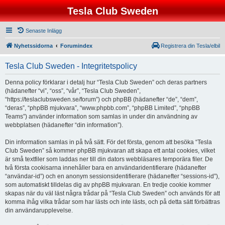
Tesla Club Sweden
Senaste Inlägg
Nyhetssidorna
Forumindex
Registrera din Tesla/elbil
Tesla Club Sweden - Integritetspolicy
Denna policy förklarar i detalj hur “Tesla Club Sweden” och deras partners
(hädanefter “vi”, “oss”, “vår”, “Tesla Club Sweden”,
“https://teslaclubsweden.se/forum”) och phpBB (hädanefter “de”, “dem”,
“deras”, “phpBB mjukvara”, “www.phpbb.com”, “phpBB Limited”, “phpBB
Teams”) använder information som samlas in under din användning av
webbplatsen (hädanefter “din information”).
Din information samlas in på två sätt. För det första, genom att besöka “Tesla
Club Sweden” så kommer phpBB mjukvaran att skapa ett antal cookies, vilket
är små textfiler som laddas ner till din dators webbläsares temporära filer. De
två första cookisarna innehåller bara en användaridentifierare (hädanefter
“användar-id”) och en anonym sessionsidentifierare (hädanefter “sessions-id”),
som automatiskt tilldelas dig av phpBB mjukvaran. En tredje cookie kommer
skapas när du väl läst några trådar på “Tesla Club Sweden” och används för att
komma ihåg vilka trådar som har lästs och inte lästs, och på detta sätt förbättras
din användarupplevelse.