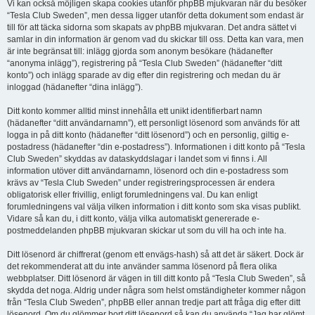
Vi kan också möjligen skapa cookies utanför phpBB mjukvaran när du besöker
“Tesla Club Sweden”, men dessa ligger utanför detta dokument som endast är
till för att täcka sidorna som skapats av phpBB mjukvaran. Det andra sättet vi
samlar in din information är genom vad du skickar till oss. Detta kan vara, men
är inte begränsat till: inlägg gjorda som anonym besökare (hädanefter
“anonyma inlägg”), registrering på “Tesla Club Sweden” (hädanefter “ditt
konto”) och inlägg sparade av dig efter din registrering och medan du är
inloggad (hädanefter “dina inlägg”).
Ditt konto kommer alltid minst innehålla ett unikt identifierbart namn
(hädanefter “ditt användarnamn”), ett personligt lösenord som används för att
logga in på ditt konto (hädanefter “ditt lösenord”) och en personlig, giltig e-
postadress (hädanefter “din e-postadress”). Informationen i ditt konto på “Tesla
Club Sweden” skyddas av dataskyddslagar i landet som vi finns i. All
information utöver ditt användarnamn, lösenord och din e-postadress som
krävs av “Tesla Club Sweden” under registreringsprocessen är endera
obligatorisk eller frivillig, enligt forumledningens val. Du kan enligt
forumledningens val välja vilken information i ditt konto som ska visas publikt.
Vidare så kan du, i ditt konto, välja vilka automatiskt genererade e-
postmeddelanden phpBB mjukvaran skickar ut som du vill ha och inte ha.
Ditt lösenord är chiffrerat (genom ett envägs-hash) så att det är säkert. Dock är
det rekommenderat att du inte använder samma lösenord på flera olika
webbplatser. Ditt lösenord är vägen in till ditt konto på “Tesla Club Sweden”, så
skydda det noga. Aldrig under några som helst omständigheter kommer någon
från “Tesla Club Sweden”, phpBB eller annan tredje part att fråga dig efter ditt
lösenord. Om du glömmer bort ditt lösenord så kan du använda “Jag har glömt