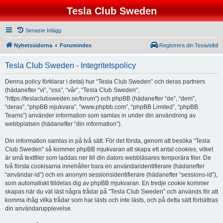
Tesla Club Sweden
Senaste Inlägg
Nyhetssidorna
Forumindex
Registrera din Tesla/elbil
Tesla Club Sweden - Integritetspolicy
Denna policy förklarar i detalj hur “Tesla Club Sweden” och deras partners
(hädanefter “vi”, “oss”, “vår”, “Tesla Club Sweden”,
“https://teslaclubsweden.se/forum”) och phpBB (hädanefter “de”, “dem”,
“deras”, “phpBB mjukvara”, “www.phpbb.com”, “phpBB Limited”, “phpBB
Teams”) använder information som samlas in under din användning av
webbplatsen (hädanefter “din information”).
Din information samlas in på två sätt. För det första, genom att besöka “Tesla
Club Sweden” så kommer phpBB mjukvaran att skapa ett antal cookies, vilket
är små textfiler som laddas ner till din dators webbläsares temporära filer. De
två första cookisarna innehåller bara en användaridentifierare (hädanefter
“användar-id”) och en anonym sessionsidentifierare (hädanefter “sessions-id”),
som automatiskt tilldelas dig av phpBB mjukvaran. En tredje cookie kommer
skapas när du väl läst några trådar på “Tesla Club Sweden” och används för att
komma ihåg vilka trådar som har lästs och inte lästs, och på detta sätt förbättras
din användarupplevelse.