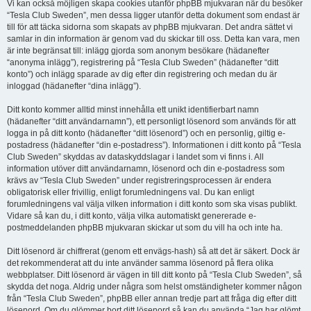
Vi kan också möjligen skapa cookies utanför phpBB mjukvaran när du besöker
“Tesla Club Sweden”, men dessa ligger utanför detta dokument som endast är
till för att täcka sidorna som skapats av phpBB mjukvaran. Det andra sättet vi
samlar in din information är genom vad du skickar till oss. Detta kan vara, men
är inte begränsat till: inlägg gjorda som anonym besökare (hädanefter
“anonyma inlägg”), registrering på “Tesla Club Sweden” (hädanefter “ditt
konto”) och inlägg sparade av dig efter din registrering och medan du är
inloggad (hädanefter “dina inlägg”).
Ditt konto kommer alltid minst innehålla ett unikt identifierbart namn
(hädanefter “ditt användarnamn”), ett personligt lösenord som används för att
logga in på ditt konto (hädanefter “ditt lösenord”) och en personlig, giltig e-
postadress (hädanefter “din e-postadress”). Informationen i ditt konto på “Tesla
Club Sweden” skyddas av dataskyddslagar i landet som vi finns i. All
information utöver ditt användarnamn, lösenord och din e-postadress som
krävs av “Tesla Club Sweden” under registreringsprocessen är endera
obligatorisk eller frivillig, enligt forumledningens val. Du kan enligt
forumledningens val välja vilken information i ditt konto som ska visas publikt.
Vidare så kan du, i ditt konto, välja vilka automatiskt genererade e-
postmeddelanden phpBB mjukvaran skickar ut som du vill ha och inte ha.
Ditt lösenord är chiffrerat (genom ett envägs-hash) så att det är säkert. Dock är
det rekommenderat att du inte använder samma lösenord på flera olika
webbplatser. Ditt lösenord är vägen in till ditt konto på “Tesla Club Sweden”, så
skydda det noga. Aldrig under några som helst omständigheter kommer någon
från “Tesla Club Sweden”, phpBB eller annan tredje part att fråga dig efter ditt
lösenord. Om du glömmer bort ditt lösenord så kan du använda “Jag har glömt