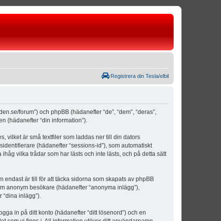
Registrera din Tesla/elbil
weden.se/forum”) och phpBB (hädanefter “de”, “dem”, “deras”,
(hädanefter “din information”).
vilket är små textfiler som laddas ner till din dators
identifierare (hädanefter “sessions-id”), som automatiskt
åg vilka trådar som har lästs och inte lästs, och på detta sätt
ndast är till för att täcka sidorna som skapats av phpBB
da som anonym besökare (hädanefter “anonyma inlägg”),
 “dina inlägg”).
ogga in på ditt konto (hädanefter “ditt lösenord”) och en