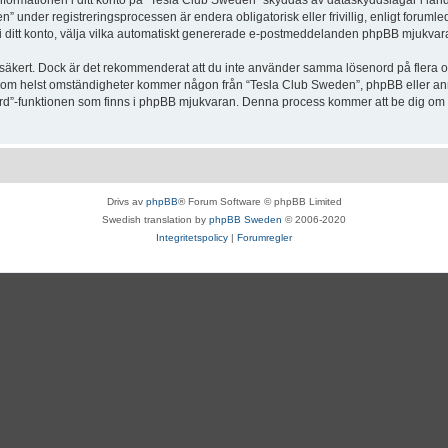
Informationen i ditt konto på “Tesla Club Sweden” skyddas av dataskyddslagar i lande
under registreringsprocessen är endera obligatorisk eller frivillig, enligt forumle
, i ditt konto, välja vilka automatiskt genererade e-postmeddelanden phpBB mjukvara
r säkert. Dock är det rekommenderat att du inte använder samma lösenord på flera olik
om helst omständigheter kommer någon från “Tesla Club Sweden”, phpBB eller annan
enord”-funktionen som finns i phpBB mjukvaran. Denna process kommer att be dig 
Drivs av
phpBB
® Forum Software © phpBB Limited
Swedish translation by
phpBB Sweden
© 2006-2020
Integritetspolicy
|
Forumregler