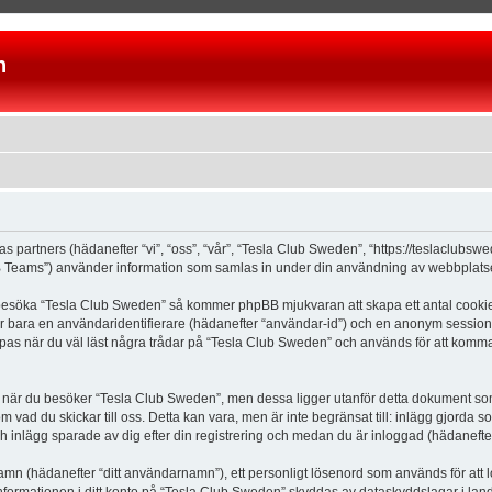
n
as partners (hädanefter “vi”, “oss”, “vår”, “Tesla Club Sweden”, “https://teslaclubs
Teams”) använder information som samlas in under din användning av webbplatsen 
 besöka “Tesla Club Sweden” så kommer phpBB mjukvaran att skapa ett antal cookies, 
er bara en användaridentifierare (hädanefter “användar-id”) och en anonym sessions
s när du väl läst några trådar på “Tesla Club Sweden” och används för att komma ih
är du besöker “Tesla Club Sweden”, men dessa ligger utanför detta dokument som e
om vad du skickar till oss. Detta kan vara, men är inte begränsat till: inlägg gjor
ch inlägg sparade av dig efter din registrering och medan du är inloggad (hädanefter
 namn (hädanefter “ditt användarnamn”), ett personligt lösenord som används för att l