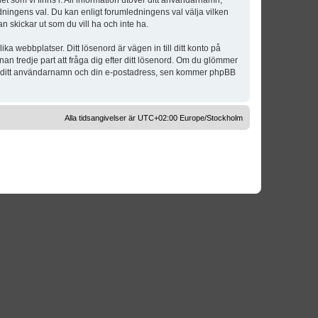
t som vi finns i. All information utöver ditt användarnamn,
dningens val. Du kan enligt forumledningens val välja vilken
n skickar ut som du vill ha och inte ha.
a webbplatser. Ditt lösenord är vägen in till ditt konto på
 tredje part att fråga dig efter ditt lösenord. Om du glömmer
om ditt användarnamn och din e-postadress, sen kommer phpBB
Alla tidsangivelser är UTC+02:00 Europe/Stockholm