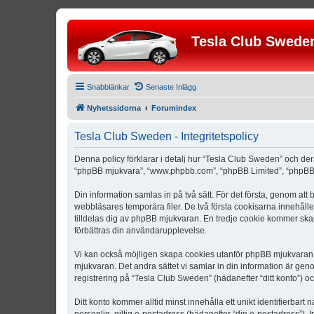
Tesla Club Swede
Snabblänkar
Senaste Inlägg
Nyhetssidorna
Forumindex
Tesla Club Sweden - Integritetspolicy
Denna policy förklarar i detalj hur “Tesla Club Sweden” och der
“phpBB mjukvara”, “www.phpbb.com”, “phpBB Limited”, “phpBB 
Din information samlas in på två sätt. För det första, genom att
webbläsares temporära filer. De två första cookisarna innehåll
tilldelas dig av phpBB mjukvaran. En tredje cookie kommer skapa
förbättras din användarupplevelse.
Vi kan också möjligen skapa cookies utanför phpBB mjukvaran n
mjukvaran. Det andra sättet vi samlar in din information är gen
registrering på “Tesla Club Sweden” (hädanefter “ditt konto”) o
Ditt konto kommer alltid minst innehålla ett unikt identifierbart