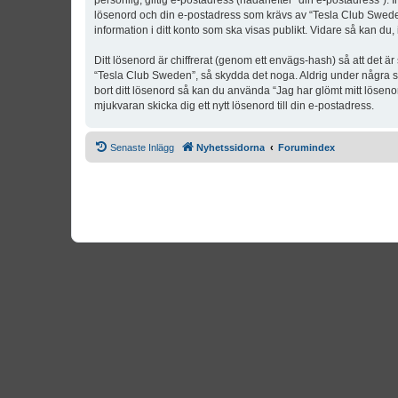
personlig, giltig e-postadress (hädanefter “din e-postadress”). 
lösenord och din e-postadress som krävs av “Tesla Club Sweden” 
information i ditt konto som ska visas publikt. Vidare så kan du
Ditt lösenord är chiffrerat (genom ett envägs-hash) så att det ä
“Tesla Club Sweden”, så skydda det noga. Aldrig under några s
bort ditt lösenord så kan du använda “Jag har glömt mitt lös
mjukvaran skicka dig ett nytt lösenord till din e-postadress.
Senaste Inlägg
Nyhetssidorna
Forumindex