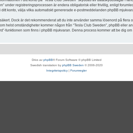
Informationen i ditt konto på “Tesla Club Sweden” skyddas av dataskyddslagar i lande
under registreringsprocessen är endera obligatorisk eller frivillig, enligt forumle
, i ditt konto, välja vilka automatiskt genererade e-postmeddelanden phpBB mjukvara
r säkert. Dock är det rekommenderat att du inte använder samma lösenord på flera olik
om helst omständigheter kommer någon från “Tesla Club Sweden”, phpBB eller annan
enord”-funktionen som finns i phpBB mjukvaran. Denna process kommer att be dig 
Drivs av
phpBB
® Forum Software © phpBB Limited
Swedish translation by
phpBB Sweden
© 2006-2020
Integritetspolicy
|
Forumregler