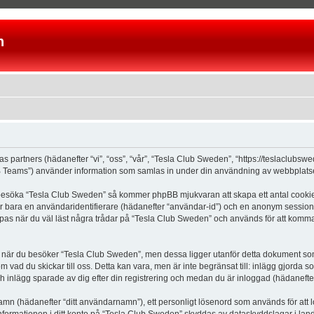
n
as partners (hädanefter “vi”, “oss”, “vår”, “Tesla Club Sweden”, “https://teslaclubs
Teams”) använder information som samlas in under din användning av webbplatsen 
 besöka “Tesla Club Sweden” så kommer phpBB mjukvaran att skapa ett antal cookies, 
er bara en användaridentifierare (hädanefter “användar-id”) och en anonym sessions
s när du väl läst några trådar på “Tesla Club Sweden” och används för att komma ih
är du besöker “Tesla Club Sweden”, men dessa ligger utanför detta dokument som e
om vad du skickar till oss. Detta kan vara, men är inte begränsat till: inlägg gjor
ch inlägg sparade av dig efter din registrering och medan du är inloggad (hädanefter
 namn (hädanefter “ditt användarnamn”), ett personligt lösenord som används för att l