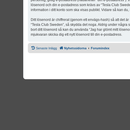
personlig, giltig e-postadress (hädanefter “din e-postadress”). 
lösenord och din e-postadress som krävs av “Tesla Club Sweden” 
information i ditt konto som ska visas publikt. Vidare så kan du
Ditt lösenord är chiffrerat (genom ett envägs-hash) så att det ä
“Tesla Club Sweden”, så skydda det noga. Aldrig under några s
bort ditt lösenord så kan du använda “Jag har glömt mitt lös
mjukvaran skicka dig ett nytt lösenord till din e-postadress.
Senaste Inlägg
Nyhetssidorna
Forumindex