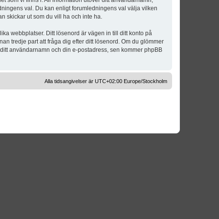
t som vi finns i. All information utöver ditt användarnamn,
dningens val. Du kan enligt forumledningens val välja vilken
n skickar ut som du vill ha och inte ha.
a webbplatser. Ditt lösenord är vägen in till ditt konto på
 tredje part att fråga dig efter ditt lösenord. Om du glömmer
om ditt användarnamn och din e-postadress, sen kommer phpBB
Alla tidsangivelser är UTC+02:00 Europe/Stockholm