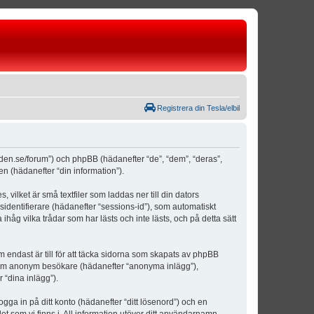
Registrera din Tesla/elbil
weden.se/forum”) och phpBB (hädanefter “de”, “dem”, “deras”,
(hädanefter “din information”).
vilket är små textfiler som laddas ner till din dators
identifierare (hädanefter “sessions-id”), som automatiskt
åg vilka trådar som har lästs och inte lästs, och på detta sätt
ndast är till för att täcka sidorna som skapats av phpBB
da som anonym besökare (hädanefter “anonyma inlägg”),
 “dina inlägg”).
ogga in på ditt konto (hädanefter “ditt lösenord”) och en