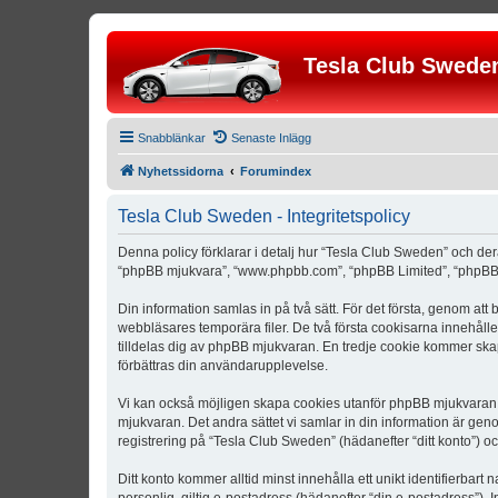
Tesla Club Swede
Snabblänkar
Senaste Inlägg
Nyhetssidorna
Forumindex
Tesla Club Sweden - Integritetspolicy
Denna policy förklarar i detalj hur “Tesla Club Sweden” och der
“phpBB mjukvara”, “www.phpbb.com”, “phpBB Limited”, “phpBB 
Din information samlas in på två sätt. För det första, genom att
webbläsares temporära filer. De två första cookisarna innehåll
tilldelas dig av phpBB mjukvaran. En tredje cookie kommer skapa
förbättras din användarupplevelse.
Vi kan också möjligen skapa cookies utanför phpBB mjukvaran n
mjukvaran. Det andra sättet vi samlar in din information är gen
registrering på “Tesla Club Sweden” (hädanefter “ditt konto”) o
Ditt konto kommer alltid minst innehålla ett unikt identifierbart