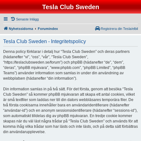
Tesla Club Sweden
Senaste Inlägg
Nyhetssidorna
Forumindex
Registrera din Tesla/elbil
Tesla Club Sweden - Integritetspolicy
Denna policy förklarar i detalj hur “Tesla Club Sweden” och deras partners
(hädanefter “vi”, “oss”, “vår”, “Tesla Club Sweden”,
“https://teslaclubsweden.se/forum”) och phpBB (hädanefter “de”, “dem”,
“deras”, “phpBB mjukvara”, “www.phpbb.com”, “phpBB Limited”, “phpBB
Teams”) använder information som samlas in under din användning av
webbplatsen (hädanefter “din information”).
Din information samlas in på två sätt. För det första, genom att besöka “Tesla
Club Sweden” så kommer phpBB mjukvaran att skapa ett antal cookies, vilket
är små textfiler som laddas ner till din dators webbläsares temporära filer. De
två första cookisarna innehåller bara en användaridentifierare (hädanefter
“användar-id”) och en anonym sessionsidentifierare (hädanefter “sessions-id”),
som automatiskt tilldelas dig av phpBB mjukvaran. En tredje cookie kommer
skapas när du väl läst några trådar på “Tesla Club Sweden” och används för att
komma ihåg vilka trådar som har lästs och inte lästs, och på detta sätt förbättras
din användarupplevelse.