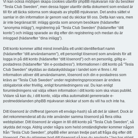
Vi kan också möjligen skapa cookies utanför phpBB mjukvaran när du besöker
“Tesla Club Sweden”, men dessa ligger utanför detta dokument som endast är
till för att täcka sidorna som skapats av phpBB mjukvaran. Det andra sättet vi
samlar in din information är genom vad du skickar till oss. Detta kan vara, men
är inte begränsat till: inlägg gjorda som anonym besökare (hädanefter
“anonyma inlägg”), registrering på “Tesla Club Sweden” (hädanefter “ditt
konto”) och inlägg sparade av dig efter din registrering och medan du är
inloggad (hädanefter “dina inlägg”).
Ditt konto kommer alltid minst innehålla ett unikt identifierbart namn
(hädanefter “ditt användarnamn”), ett personligt lösenord som används för att
logga in på ditt konto (hädanefter “ditt lösenord”) och en personlig, giltig e-
postadress (hädanefter “din e-postadress”). Informationen i ditt konto på “Tesla
Club Sweden” skyddas av dataskyddslagar i landet som vi finns i. All
information utöver ditt användarnamn, lösenord och din e-postadress som
krävs av “Tesla Club Sweden” under registreringsprocessen är endera
obligatorisk eller frivillig, enligt forumledningens val. Du kan enligt
forumledningens val välja vilken information i ditt konto som ska visas publikt.
Vidare så kan du, i ditt konto, välja vilka automatiskt genererade e-
postmeddelanden phpBB mjukvaran skickar ut som du vill ha och inte ha.
Ditt lösenord är chiffrerat (genom ett envägs-hash) så att det är säkert. Dock är
det rekommenderat att du inte använder samma lösenord på flera olika
webbplatser. Ditt lösenord är vägen in till ditt konto på “Tesla Club Sweden”, så
skydda det noga. Aldrig under några som helst omständigheter kommer någon
från “Tesla Club Sweden”, phpBB eller annan tredje part att fråga dig efter ditt
lösenord. Om du glömmer bort ditt lösenord så kan du använda “Jag har glömt