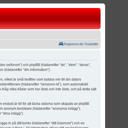
Registrera din Tesla/elbil
weden.se/forum”) och phpBB (hädanefter “de”, “dem”, “deras”,
(hädanefter “din information”).
vilket är små textfiler som laddas ner till din dators
identifierare (hädanefter “sessions-id”), som automatiskt
åg vilka trådar som har lästs och inte lästs, och på detta sätt
ndast är till för att täcka sidorna som skapats av phpBB
da som anonym besökare (hädanefter “anonyma inlägg”),
 “dina inlägg”).
ogga in på ditt konto (hädanefter “ditt lösenord”) och en