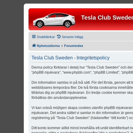
Tesla Club Swede
Snabblänkar
Senaste Inlägg
Nyhetssidorna
Forumindex
Tesla Club Sweden - Integritetspolicy
Denna policy förklarar i detalj hur “Tesla Club Sweden” och der
“phpBB mjukvara”, “www.phpbb.com”, “phpBB Limited”, “phpBB 
Din information samlas in på två sätt. För det första, genom att
webbläsares temporära filer. De två första cookisarna innehåll
tilldelas dig av phpBB mjukvaran. En tredje cookie kommer skapa
förbättras din användarupplevelse.
Vi kan också möjligen skapa cookies utanför phpBB mjukvaran n
mjukvaran. Det andra sättet vi samlar in din information är gen
registrering på “Tesla Club Sweden” (hädanefter “ditt konto”) o
Ditt konto kommer alltid minst innehålla ett unikt identifierbart