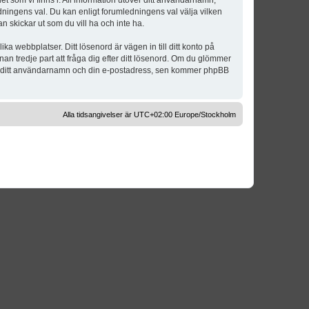
t som vi finns i. All information utöver ditt användarnamn,
dningens val. Du kan enligt forumledningens val välja vilken
n skickar ut som du vill ha och inte ha.
a webbplatser. Ditt lösenord är vägen in till ditt konto på
 tredje part att fråga dig efter ditt lösenord. Om du glömmer
om ditt användarnamn och din e-postadress, sen kommer phpBB
Alla tidsangivelser är UTC+02:00 Europe/Stockholm