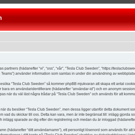
n
as partners (hädanefter “vi”, “oss”, “vår”, “Tesla Club Sweden”, “https://teslaclubs
Teams”) använder information som samlas in under din användning av webbplatsen 
 besöka “Tesla Club Sweden” så kommer phpBB mjukvaran att skapa ett antal cookies, 
er bara en användaridentifierare (hädanefter “användar-id”) och en anonym sessions
s när du väl läst några trådar på “Tesla Club Sweden” och används för att komma ih
är du besöker “Tesla Club Sweden”, men dessa ligger utanför detta dokument som e
om vad du skickar till oss. Detta kan vara, men är inte begränsat till: inlägg gjor
ch inlägg sparade av dig efter din registrering och medan du är inloggad (hädanefter
 namn (hädanefter “ditt användarnamn”), ett personligt lösenord som används för att l