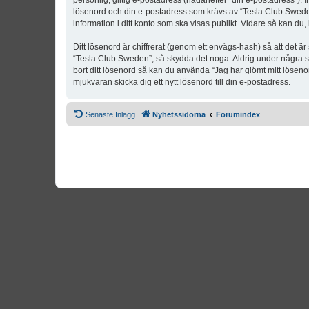
personlig, giltig e-postadress (hädanefter “din e-postadress”). 
lösenord och din e-postadress som krävs av “Tesla Club Sweden” 
information i ditt konto som ska visas publikt. Vidare så kan du
Ditt lösenord är chiffrerat (genom ett envägs-hash) så att det ä
“Tesla Club Sweden”, så skydda det noga. Aldrig under några s
bort ditt lösenord så kan du använda “Jag har glömt mitt lös
mjukvaran skicka dig ett nytt lösenord till din e-postadress.
Senaste Inlägg
Nyhetssidorna
Forumindex