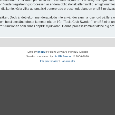
Informationen i ditt konto på “Tesla Club Sweden” skyddas av dataskyddslagar i lande
under registreringsprocessen är endera obligatorisk eller frivillig, enligt forumle
, i ditt konto, välja vilka automatiskt genererade e-postmeddelanden phpBB mjukvara
r säkert. Dock är det rekommenderat att du inte använder samma lösenord på flera olik
om helst omständigheter kommer någon från “Tesla Club Sweden”, phpBB eller annan
enord”-funktionen som finns i phpBB mjukvaran. Denna process kommer att be dig 
Drivs av
phpBB
® Forum Software © phpBB Limited
Swedish translation by
phpBB Sweden
© 2006-2020
Integritetspolicy
|
Forumregler