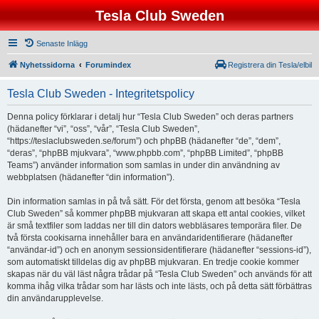
Tesla Club Sweden
Senaste Inlägg
Nyhetssidorna
Forumindex
Registrera din Tesla/elbil
Tesla Club Sweden - Integritetspolicy
Denna policy förklarar i detalj hur “Tesla Club Sweden” och deras partners
(hädanefter “vi”, “oss”, “vår”, “Tesla Club Sweden”,
“https://teslaclubsweden.se/forum”) och phpBB (hädanefter “de”, “dem”,
“deras”, “phpBB mjukvara”, “www.phpbb.com”, “phpBB Limited”, “phpBB
Teams”) använder information som samlas in under din användning av
webbplatsen (hädanefter “din information”).
Din information samlas in på två sätt. För det första, genom att besöka “Tesla
Club Sweden” så kommer phpBB mjukvaran att skapa ett antal cookies, vilket
är små textfiler som laddas ner till din dators webbläsares temporära filer. De
två första cookisarna innehåller bara en användaridentifierare (hädanefter
“användar-id”) och en anonym sessionsidentifierare (hädanefter “sessions-id”),
som automatiskt tilldelas dig av phpBB mjukvaran. En tredje cookie kommer
skapas när du väl läst några trådar på “Tesla Club Sweden” och används för att
komma ihåg vilka trådar som har lästs och inte lästs, och på detta sätt förbättras
din användarupplevelse.