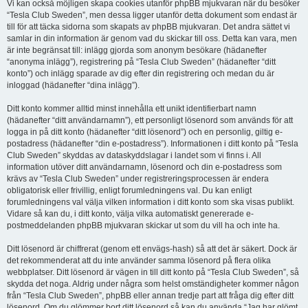
Vi kan också möjligen skapa cookies utanför phpBB mjukvaran när du besöker
“Tesla Club Sweden”, men dessa ligger utanför detta dokument som endast är
till för att täcka sidorna som skapats av phpBB mjukvaran. Det andra sättet vi
samlar in din information är genom vad du skickar till oss. Detta kan vara, men
är inte begränsat till: inlägg gjorda som anonym besökare (hädanefter
“anonyma inlägg”), registrering på “Tesla Club Sweden” (hädanefter “ditt
konto”) och inlägg sparade av dig efter din registrering och medan du är
inloggad (hädanefter “dina inlägg”).
Ditt konto kommer alltid minst innehålla ett unikt identifierbart namn
(hädanefter “ditt användarnamn”), ett personligt lösenord som används för att
logga in på ditt konto (hädanefter “ditt lösenord”) och en personlig, giltig e-
postadress (hädanefter “din e-postadress”). Informationen i ditt konto på “Tesla
Club Sweden” skyddas av dataskyddslagar i landet som vi finns i. All
information utöver ditt användarnamn, lösenord och din e-postadress som
krävs av “Tesla Club Sweden” under registreringsprocessen är endera
obligatorisk eller frivillig, enligt forumledningens val. Du kan enligt
forumledningens val välja vilken information i ditt konto som ska visas publikt.
Vidare så kan du, i ditt konto, välja vilka automatiskt genererade e-
postmeddelanden phpBB mjukvaran skickar ut som du vill ha och inte ha.
Ditt lösenord är chiffrerat (genom ett envägs-hash) så att det är säkert. Dock är
det rekommenderat att du inte använder samma lösenord på flera olika
webbplatser. Ditt lösenord är vägen in till ditt konto på “Tesla Club Sweden”, så
skydda det noga. Aldrig under några som helst omständigheter kommer någon
från “Tesla Club Sweden”, phpBB eller annan tredje part att fråga dig efter ditt
lösenord. Om du glömmer bort ditt lösenord så kan du använda “Jag har glömt