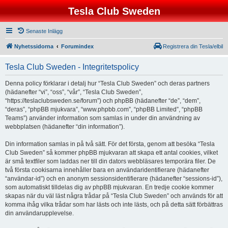
Tesla Club Sweden
Senaste Inlägg
Nyhetssidorna
Forumindex
Registrera din Tesla/elbil
Tesla Club Sweden - Integritetspolicy
Denna policy förklarar i detalj hur “Tesla Club Sweden” och deras partners
(hädanefter “vi”, “oss”, “vår”, “Tesla Club Sweden”,
“https://teslaclubsweden.se/forum”) och phpBB (hädanefter “de”, “dem”,
“deras”, “phpBB mjukvara”, “www.phpbb.com”, “phpBB Limited”, “phpBB
Teams”) använder information som samlas in under din användning av
webbplatsen (hädanefter “din information”).
Din information samlas in på två sätt. För det första, genom att besöka “Tesla
Club Sweden” så kommer phpBB mjukvaran att skapa ett antal cookies, vilket
är små textfiler som laddas ner till din dators webbläsares temporära filer. De
två första cookisarna innehåller bara en användaridentifierare (hädanefter
“användar-id”) och en anonym sessionsidentifierare (hädanefter “sessions-id”),
som automatiskt tilldelas dig av phpBB mjukvaran. En tredje cookie kommer
skapas när du väl läst några trådar på “Tesla Club Sweden” och används för att
komma ihåg vilka trådar som har lästs och inte lästs, och på detta sätt förbättras
din användarupplevelse.