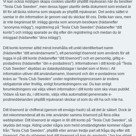
Vi kan också möjligen skapa cookies utanför phpBB mjukvaran när du besöker
“Tesla Club Sweden”, men dessa ligger utanför detta dokument som endast är
till för att täcka sidorna som skapats av phpBB mjukvaran. Det andra sättet vi
samlar in din information är genom vad du skickar till oss. Detta kan vara, men
är inte begränsat till: inlägg gjorda som anonym besökare (hädanefter
“anonyma inlägg”), registrering på “Tesla Club Sweden” (hädanefter “ditt
konto”) och inlägg sparade av dig efter din registrering och medan du är
inloggad (hädanefter “dina inlägg”).
Ditt konto kommer alltid minst innehålla ett unikt identifierbart namn
(hädanefter “ditt användarnamn”), ett personligt lösenord som används för att
logga in på ditt konto (hädanefter “ditt lösenord”) och en personlig, giltig e-
postadress (hädanefter “din e-postadress”). Informationen i ditt konto på “Tesla
Club Sweden” skyddas av dataskyddslagar i landet som vi finns i. All
information utöver ditt användarnamn, lösenord och din e-postadress som
krävs av “Tesla Club Sweden” under registreringsprocessen är endera
obligatorisk eller frivillig, enligt forumledningens val. Du kan enligt
forumledningens val välja vilken information i ditt konto som ska visas publikt.
Vidare så kan du, i ditt konto, välja vilka automatiskt genererade e-
postmeddelanden phpBB mjukvaran skickar ut som du vill ha och inte ha.
Ditt lösenord är chiffrerat (genom ett envägs-hash) så att det är säkert. Dock är
det rekommenderat att du inte använder samma lösenord på flera olika
webbplatser. Ditt lösenord är vägen in till ditt konto på “Tesla Club Sweden”, så
skydda det noga. Aldrig under några som helst omständigheter kommer någon
från “Tesla Club Sweden”, phpBB eller annan tredje part att fråga dig efter ditt
lösenord. Om du glömmer bort ditt lösenord så kan du använda “Jag har glömt