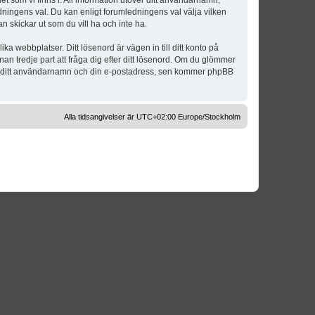
t som vi finns i. All information utöver ditt användarnamn,
dningens val. Du kan enligt forumledningens val välja vilken
n skickar ut som du vill ha och inte ha.
a webbplatser. Ditt lösenord är vägen in till ditt konto på
 tredje part att fråga dig efter ditt lösenord. Om du glömmer
om ditt användarnamn och din e-postadress, sen kommer phpBB
Alla tidsangivelser är UTC+02:00 Europe/Stockholm