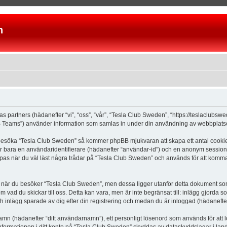
n
as partners (hädanefter “vi”, “oss”, “vår”, “Tesla Club Sweden”, “https://teslaclubs
Teams”) använder information som samlas in under din användning av webbplatsen 
 besöka “Tesla Club Sweden” så kommer phpBB mjukvaran att skapa ett antal cookies, 
er bara en användaridentifierare (hädanefter “användar-id”) och en anonym sessions
s när du väl läst några trådar på “Tesla Club Sweden” och används för att komma ih
är du besöker “Tesla Club Sweden”, men dessa ligger utanför detta dokument som e
om vad du skickar till oss. Detta kan vara, men är inte begränsat till: inlägg gjor
ch inlägg sparade av dig efter din registrering och medan du är inloggad (hädanefter
 namn (hädanefter “ditt användarnamn”), ett personligt lösenord som används för att l