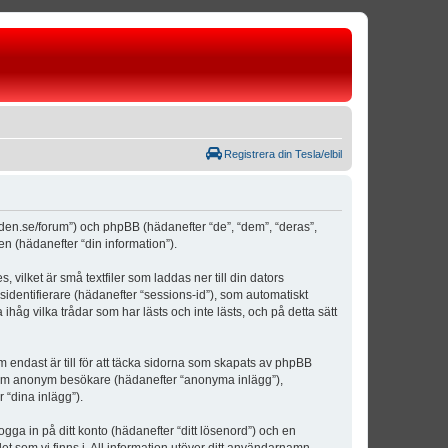
Registrera din Tesla/elbil
weden.se/forum”) och phpBB (hädanefter “de”, “dem”, “deras”,
(hädanefter “din information”).
vilket är små textfiler som laddas ner till din dators
identifierare (hädanefter “sessions-id”), som automatiskt
åg vilka trådar som har lästs och inte lästs, och på detta sätt
ndast är till för att täcka sidorna som skapats av phpBB
da som anonym besökare (hädanefter “anonyma inlägg”),
 “dina inlägg”).
ogga in på ditt konto (hädanefter “ditt lösenord”) och en