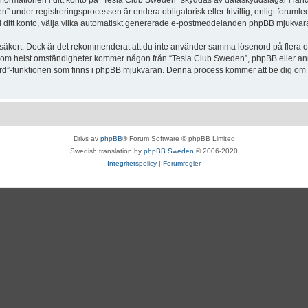
Informationen i ditt konto på “Tesla Club Sweden” skyddas av dataskyddslagar i lande
under registreringsprocessen är endera obligatorisk eller frivillig, enligt forumle
, i ditt konto, välja vilka automatiskt genererade e-postmeddelanden phpBB mjukvara
r säkert. Dock är det rekommenderat att du inte använder samma lösenord på flera olik
om helst omständigheter kommer någon från “Tesla Club Sweden”, phpBB eller annan
enord”-funktionen som finns i phpBB mjukvaran. Denna process kommer att be dig 
Drivs av
phpBB
® Forum Software © phpBB Limited
Swedish translation by
phpBB Sweden
© 2006-2020
Integritetspolicy
|
Forumregler