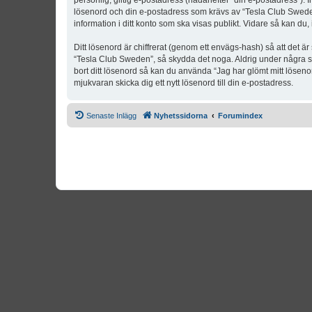
personlig, giltig e-postadress (hädanefter “din e-postadress”). 
lösenord och din e-postadress som krävs av “Tesla Club Sweden” 
information i ditt konto som ska visas publikt. Vidare så kan du
Ditt lösenord är chiffrerat (genom ett envägs-hash) så att det ä
“Tesla Club Sweden”, så skydda det noga. Aldrig under några s
bort ditt lösenord så kan du använda “Jag har glömt mitt lös
mjukvaran skicka dig ett nytt lösenord till din e-postadress.
Senaste Inlägg
Nyhetssidorna
Forumindex