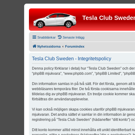
Tesla Club Swede
Snabblänkar
Senaste Inlägg
Nyhetssidorna
Forumindex
Tesla Club Sweden - Integritetspolicy
Denna policy förklarar i detalj hur “Tesla Club Sweden” och der
“phpBB mjukvara”, “www.phpbb.com”, “phpBB Limited”, “phpBB 
Din information samlas in på två sätt. För det första, genom att
webbläsares temporära filer. De två första cookisarna innehåll
tilldelas dig av phpBB mjukvaran. En tredje cookie kommer skapa
förbättras din användarupplevelse.
Vi kan också möjligen skapa cookies utanför phpBB mjukvaran n
mjukvaran. Det andra sättet vi samlar in din information är gen
registrering på “Tesla Club Sweden” (hädanefter “ditt konto”) o
Ditt konto kommer alltid minst innehålla ett unikt identifierbart