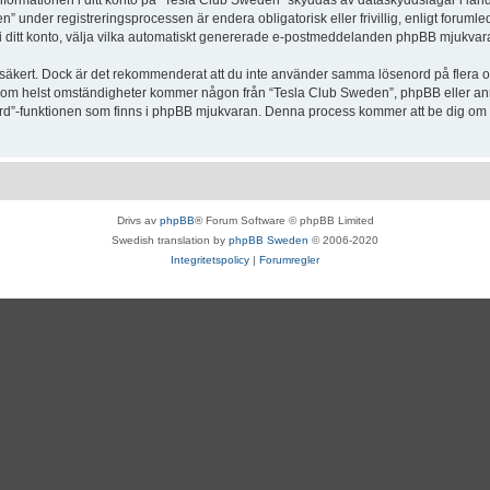
Informationen i ditt konto på “Tesla Club Sweden” skyddas av dataskyddslagar i lande
under registreringsprocessen är endera obligatorisk eller frivillig, enligt forumle
, i ditt konto, välja vilka automatiskt genererade e-postmeddelanden phpBB mjukvara
r säkert. Dock är det rekommenderat att du inte använder samma lösenord på flera olik
om helst omständigheter kommer någon från “Tesla Club Sweden”, phpBB eller annan
enord”-funktionen som finns i phpBB mjukvaran. Denna process kommer att be dig 
Drivs av
phpBB
® Forum Software © phpBB Limited
Swedish translation by
phpBB Sweden
© 2006-2020
Integritetspolicy
|
Forumregler