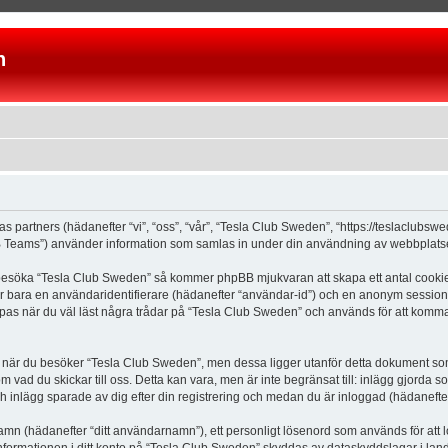
n
as partners (hädanefter “vi”, “oss”, “vår”, “Tesla Club Sweden”, “https://teslaclubs
Teams”) använder information som samlas in under din användning av webbplatsen 
 besöka “Tesla Club Sweden” så kommer phpBB mjukvaran att skapa ett antal cookies, 
er bara en användaridentifierare (hädanefter “användar-id”) och en anonym sessions
s när du väl läst några trådar på “Tesla Club Sweden” och används för att komma ih
är du besöker “Tesla Club Sweden”, men dessa ligger utanför detta dokument som e
om vad du skickar till oss. Detta kan vara, men är inte begränsat till: inlägg gjor
ch inlägg sparade av dig efter din registrering och medan du är inloggad (hädanefter
 namn (hädanefter “ditt användarnamn”), ett personligt lösenord som används för att l