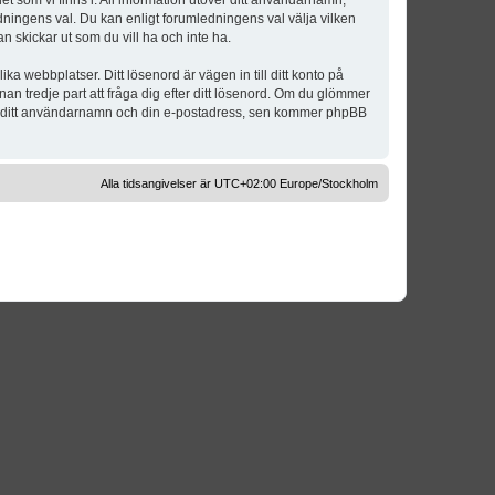
t som vi finns i. All information utöver ditt användarnamn,
dningens val. Du kan enligt forumledningens val välja vilken
n skickar ut som du vill ha och inte ha.
a webbplatser. Ditt lösenord är vägen in till ditt konto på
 tredje part att fråga dig efter ditt lösenord. Om du glömmer
om ditt användarnamn och din e-postadress, sen kommer phpBB
Alla tidsangivelser är UTC+02:00 Europe/Stockholm