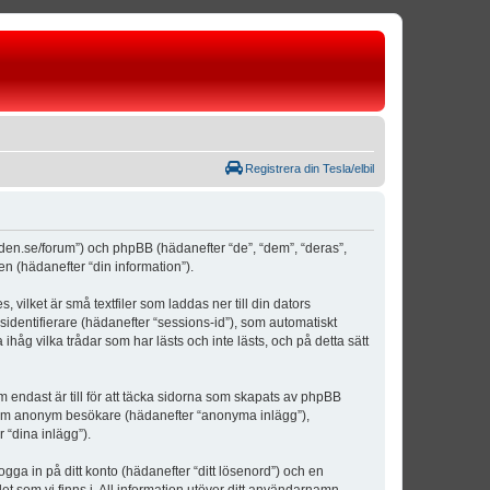
Registrera din Tesla/elbil
weden.se/forum”) och phpBB (hädanefter “de”, “dem”, “deras”,
(hädanefter “din information”).
vilket är små textfiler som laddas ner till din dators
identifierare (hädanefter “sessions-id”), som automatiskt
åg vilka trådar som har lästs och inte lästs, och på detta sätt
ndast är till för att täcka sidorna som skapats av phpBB
da som anonym besökare (hädanefter “anonyma inlägg”),
 “dina inlägg”).
ogga in på ditt konto (hädanefter “ditt lösenord”) och en