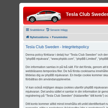
Tesla Club Swede
Snabblänkar
Senaste Inlägg
Nyhetssidorna
Forumindex
Tesla Club Sweden - Integritetspolicy
Denna policy förklarar i detalj hur “Tesla Club Sweden” och der
“phpBB mjukvara”, “www.phpbb.com”, “phpBB Limited”, “phpBB 
Din information samlas in på två sätt. För det första, genom att
webbläsares temporära filer. De två första cookisarna innehåll
tilldelas dig av phpBB mjukvaran. En tredje cookie kommer skapa
förbättras din användarupplevelse.
Vi kan också möjligen skapa cookies utanför phpBB mjukvaran n
mjukvaran. Det andra sättet vi samlar in din information är gen
registrering på “Tesla Club Sweden” (hädanefter “ditt konto”) o
Ditt konto kommer alltid minst innehålla ett unikt identifierbart