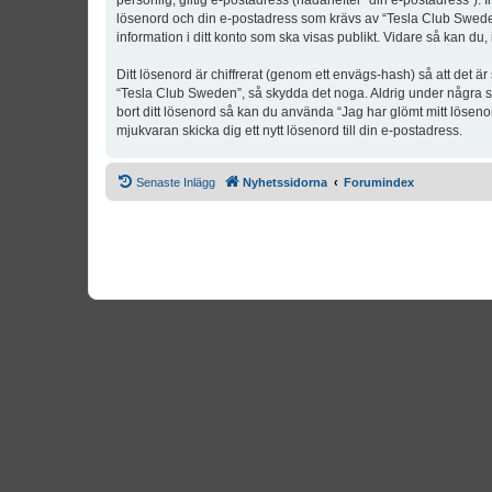
personlig, giltig e-postadress (hädanefter “din e-postadress”). 
lösenord och din e-postadress som krävs av “Tesla Club Sweden” 
information i ditt konto som ska visas publikt. Vidare så kan du
Ditt lösenord är chiffrerat (genom ett envägs-hash) så att det ä
“Tesla Club Sweden”, så skydda det noga. Aldrig under några s
bort ditt lösenord så kan du använda “Jag har glömt mitt lös
mjukvaran skicka dig ett nytt lösenord till din e-postadress.
Senaste Inlägg
Nyhetssidorna
Forumindex